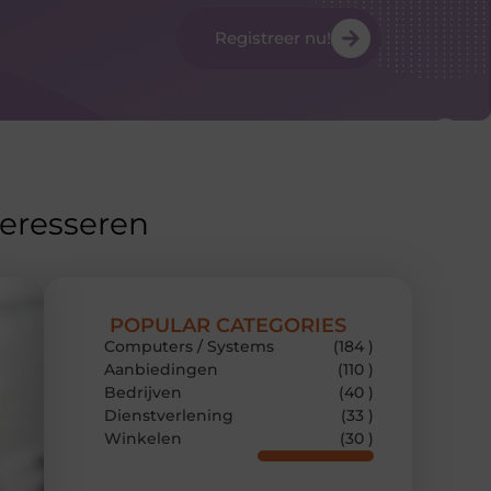
Registreer nu!
teresseren
POPULAR CATEGORIES
Computers / Systems
(184 )
Aanbiedingen
(110 )
Bedrijven
(40 )
Dienstverlening
(33 )
Winkelen
(30 )