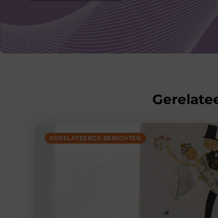
Gerelatee
GERELATEERDE BERICHTEN