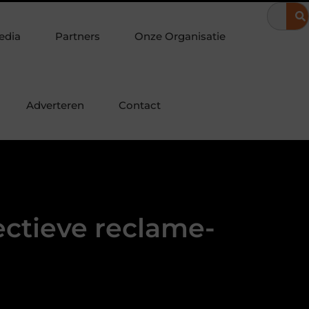
pubquiz?
De toekomst vormgeven met detachering bij woningco
edia
Partners
Onze Organisatie
Adverteren
Contact
ectieve reclame-