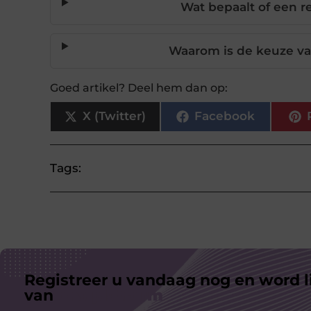
Wat bepaalt of een re
Waarom is de keuze va
Goed artikel? Deel hem dan op:
X (Twitter)
Facebook
Tags:
Registreer u vandaag nog en word l
van
ons platform