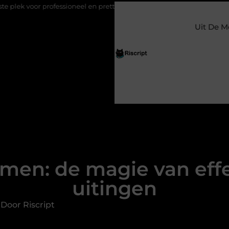
ofessioneel en prettig werken
Welke thema’s zijn leuk voor een 
Uit De M
men: de magie van eff
uitingen
Door Riscript