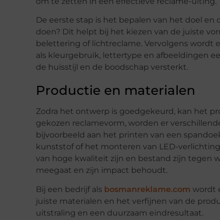
om te zetten in een effectieve reclame-uiting.
De eerste stap is het bepalen van het doel en d
doen? Dit helpt bij het kiezen van de juiste v
belettering of lichtreclame. Vervolgens wordt 
als kleurgebruik, lettertype en afbeeldingen een
de huisstijl en de boodschap versterkt.
Productie en materialen
Zodra het ontwerp is goedgekeurd, kan het pr
gekozen reclamevorm, worden er verschillend
bijvoorbeeld aan het printen van een spandoek o
kunststof of het monteren van LED-verlichting 
van hoge kwaliteit zijn en bestand zijn tegen 
meegaat en zijn impact behoudt.
Bij een bedrijf als
bosmanreklame.com
wordt e
juiste materialen en het verfijnen van de prod
uitstraling en een duurzaam eindresultaat.