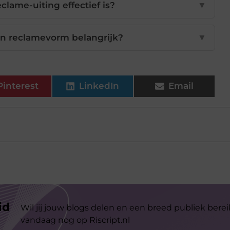
clame-uiting effectief is?
▼
n reclamevorm belangrijk?
▼
Pinterest
LinkedIn
Email
id
Wil jij jouw blogs delen en een breed publiek berei
vandaag nog op Riscript.nl