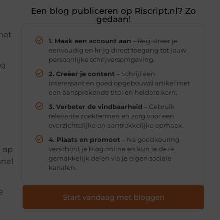
Een blog publiceren op Riscript.nl? Zo
gedaan!
 net
1. Maak een account aan
– Registreer je
eenvoudig en krijg direct toegang tot jouw
persoonlijke schrijversomgeving.
eg
2. Creëer je content
– Schrijf een
interessant en goed opgebouwd artikel met
een aansprekende titel en heldere kern.
3. Verbeter de vindbaarheid
– Gebruik
relevante zoektermen en zorg voor een
overzichtelijke en aantrekkelijke opmaak.
4. Plaats en promoot
– Na goedkeuring
verschijnt je blog online en kun je deze
u op
gemakkelijk delen via je eigen sociale
snel
kanalen.
e
Start vandaag met bloggen