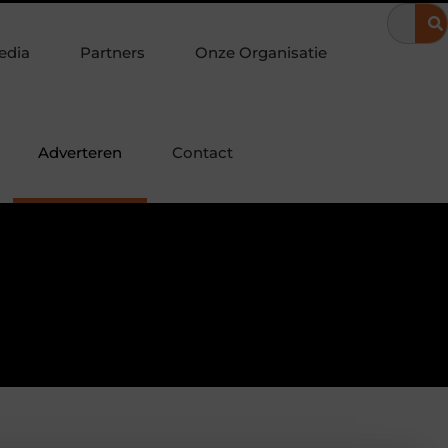
jzonder
Glazen schuifwanden maken je veranda direct bruikba
edia
Partners
Onze Organisatie
Adverteren
Contact