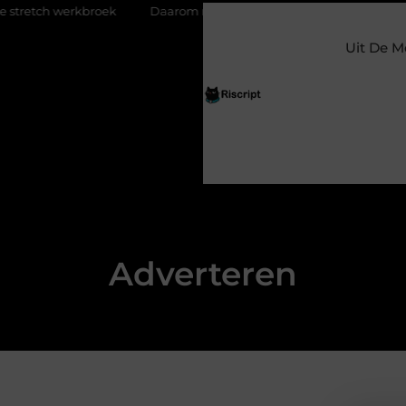
rkbroek
Daarom maakt een persoonlijke kaart ieder moment bi
Uit De M
Adverteren