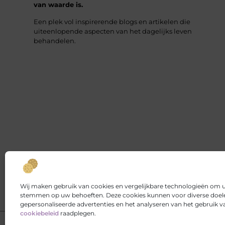
van waarde is.
Een plek vol inspirerende blogs en artikelen die
uiteenlopende aspecten van het dagelijks leven
behandelen.
Wij maken gebruik van cookies en vergelijkbare technologieën om uw
stemmen op uw behoeften. Deze cookies kunnen voor diverse doele
gepersonaliseerde advertenties en het analyseren van het gebruik 
cookiebeleid
raadplegen.