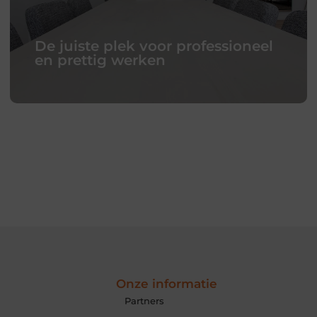
De juiste plek voor professioneel
en prettig werken
De juiste plek voor professioneel
en prettig werken
Een kantoor is voor veel organisaties meer dan een
praktische ruimte met bureaus en stoelen. Het is de
plek waar collega’s elkaar ontmoeten, waar plannen
worden besproken en waar klanten een eerste indruk
krijgen van
Onze informatie
Lees verder
Partners