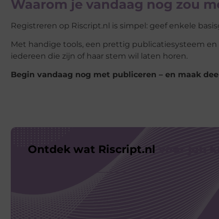
Waarom je vandaag nog zou mo
Registreren op Riscript.nl is simpel: geef enkele bas
Met handige tools, een prettig publicatiesysteem en 
iedereen die zijn of haar stem wil laten horen.
Begin vandaag nog met publiceren – en maak dee
Ontdek wat Riscript.nl
voor jou 
betekenen