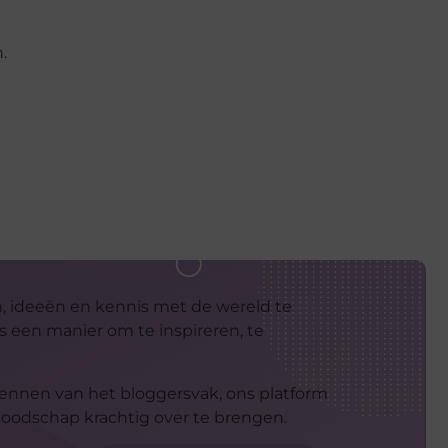
.
n, ideeën en kennis met de wereld te
is een manier om te inspireren, te
erkennen van het bloggersvak, ons platform
 boodschap krachtig over te brengen.