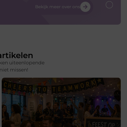
Bekijk meer over ons
rtikelen
rken uiteenlopende
 niet missen!