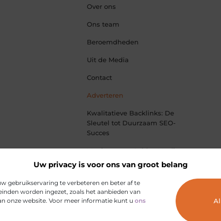
Over ons
Ons team
Beroemdheden
Uit de Media
Contact
Adverteren
Kwalitatieve Backlinks: De
Sleutel tot Duurzaam SEO-
Succes
Manieren om Geld te Verdienen
met je Website: Jouw Online
Uw privacy is voor ons van groot belang
Verdienmodel opbouwen
 gebruikservaring te verbeteren en beter af te
inden worden ingezet, zoals het aanbieden van
van onze website. Voor meer informatie kunt u
ons
Al