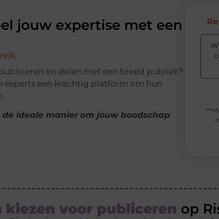
eel jouw expertise met een
Re
Wi
reik.
o
 publiceren en delen met een breed publiek?
n experts een krachtig platform om hun
n.
***W
is de ideale manier om jouw boodschap
o
kiezen voor publiceren
op Ri