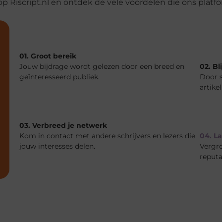
** op Riscript.nl en ontdek de vele voordelen die ons platf
01. Groot bereik
Jouw bijdrage wordt gelezen door een breed en
02. Bl
geïnteresseerd publiek.
Door s
artike
03. Verbreed je netwerk
Kom in contact met andere schrijvers en lezers die
04. La
jouw interesses delen.
Vergro
reputa