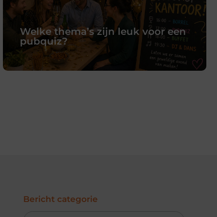
Welke thema’s zijn leuk voor een
pubquiz?
Welke thema’s zijn leuk voor een
pubquiz?
Welke thema’s zijn leuk voor een pubquiz? Die vraag
krijg je vaak als je een quiz organiseert voor collega’s
of vrienden. Een goed thema maakt het verschil
tussen een gewone avond en een geslaagd
evenement.
Lees verder
Bericht categorie