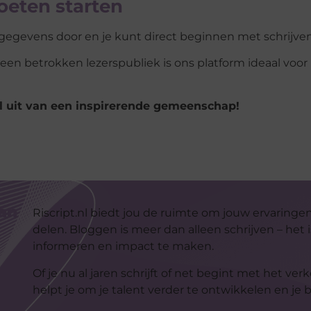
eten starten
isgegevens door en je kunt direct beginnen met schrijven
een betrokken lezerspubliek is ons platform ideaal voor
l uit van een inspirerende gemeenschap!
kan
Riscript.nl biedt jou de ruimte om jouw ervaringe
delen. Bloggen is meer dan alleen schrijven – het 
informeren en impact te maken.
Of je nu al jaren schrijft of net begint met het v
helpt je om je talent verder te ontwikkelen en je