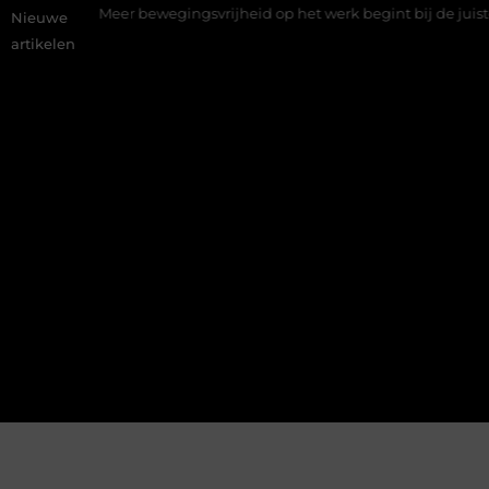
Meer bewegingsvrijheid op het werk begint bij de juiste stretch we
Nieuwe
artikelen