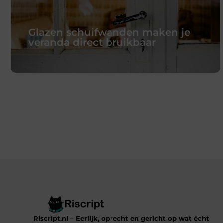
Glazen schuifwanden maken je
veranda direct bruikbaar
Glazen schuifwanden maken je
veranda direct bruikbaar
Een veranda of overkapping is heerlijk op zonnige
dagen. In Nederland heb je alleen ook wind, regen
en koele avonden. Daardoor blijft die fijne buitenplek
in het voor- en najaar vaak ongebruikt. Met een
glazen
Lees verder
Riscript.nl – Eerlijk, oprecht en gericht op wat écht