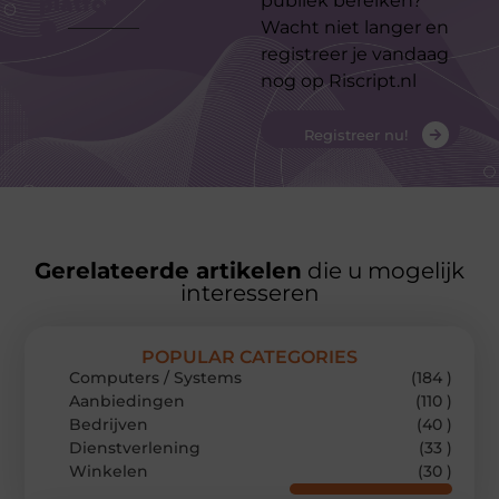
publiek bereiken?
platform
Wacht niet langer en
registreer je vandaag
nog op Riscript.nl
Registreer nu!
Gerelateerde artikelen
die u mogelijk
interesseren
POPULAR CATEGORIES
Computers / Systems
(184 )
Aanbiedingen
(110 )
Bedrijven
(40 )
Dienstverlening
(33 )
Winkelen
(30 )