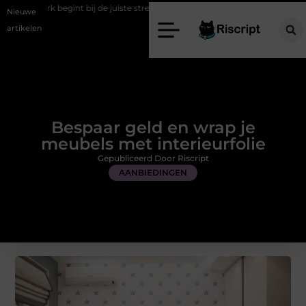
t bij de juiste stretch werkbroek
Daarom maakt een persoonlijke ka
Nieuwe
artikelen
Bespaar geld en wrap je
meubels met interieurfolie
Gepubliceerd Door Riscript
AANBIEDINGEN