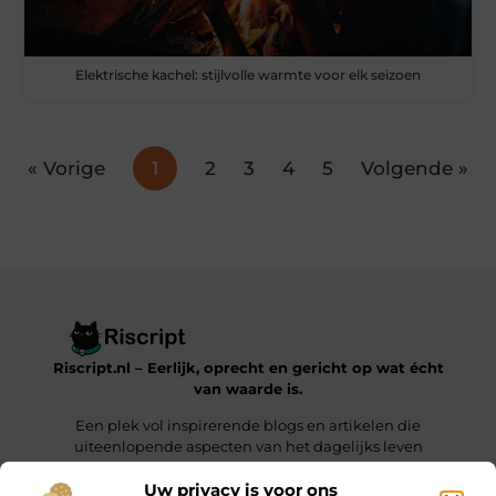
Elektrische kachel: stijlvolle warmte voor elk seizoen
« Vorige
1
2
3
4
5
Volgende »
Riscript.nl – Eerlijk, oprecht en gericht op wat écht
van waarde is.
Een plek vol inspirerende blogs en artikelen die
uiteenlopende aspecten van het dagelijks leven
behandelen.
Uw privacy is voor ons