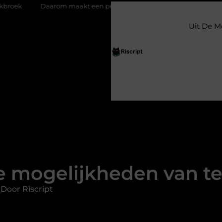
om maakt een persoonlijke kaart ieder moment bijzonder
Glaz
Uit De M
e mogelijkheden van te
Door Riscript