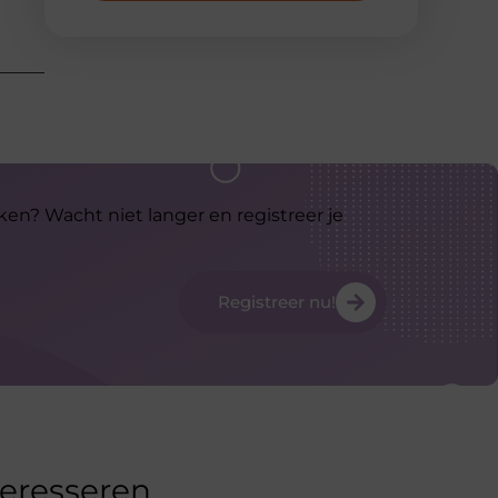
ken? Wacht niet langer en registreer je
Registreer nu!
teresseren