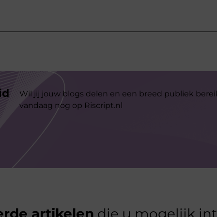
id
Wil jij jouw blogs delen en een breed publiek berei
vandaag nog op Riscript.nl
rde artikelen
die u mogelijk in