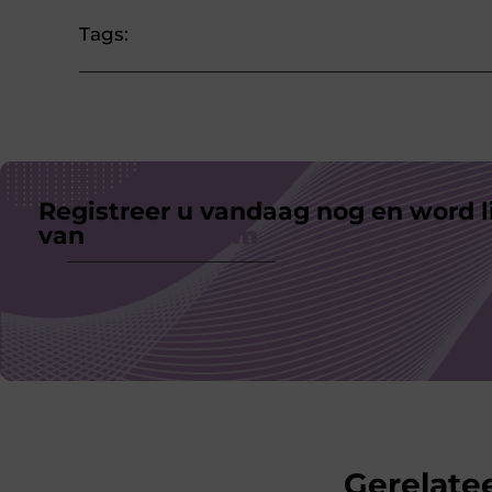
Tags:
Registreer u vandaag nog en word l
van
ons platform
Gerelatee