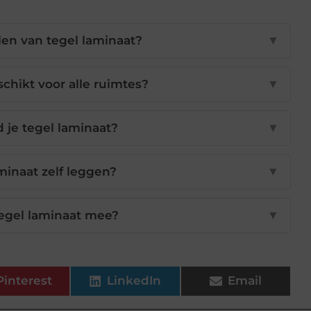
len van tegel laminaat?
▼
schikt voor alle ruimtes?
▼
je tegel laminaat?
▼
aminaat zelf leggen?
▼
egel laminaat mee?
▼
Pinterest
LinkedIn
Email