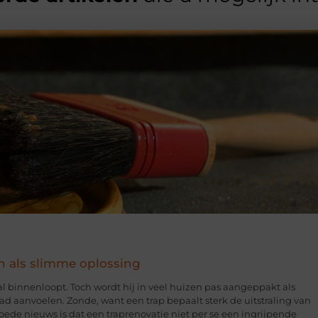
n als slimme oplossing
hal binnenloopt. Toch wordt hij in veel huizen pas aangeppakt als
glad aanvoelen. Zonde, want een trap bepaalt sterk de uitstraling van
 goede nieuws is dat een traprenovatie niet per se een ingrijpende