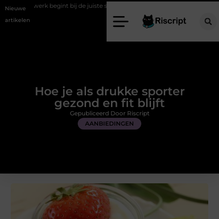
int bij de juiste stretch werkbroek
Daarom maakt een persoonlijke 
Nieuwe
artikelen
Hoe je als drukke sporter
gezond en fit blijft
Gepubliceerd Door Riscript
AANBIEDINGEN