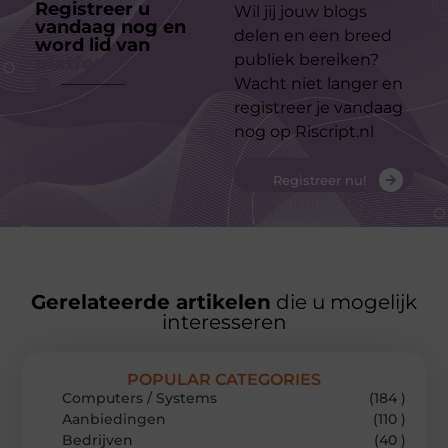
Registreer u
Wil jij jouw blogs
vandaag nog en
delen en een breed
word lid van
ons
publiek bereiken?
platform
Wacht niet langer en
registreer je vandaag
nog op Riscript.nl
Registreer nu!
Gerelateerde artikelen
die u mogelijk
interesseren
POPULAR CATEGORIES
Computers / Systems
(184 )
Aanbiedingen
(110 )
Bedrijven
(40 )