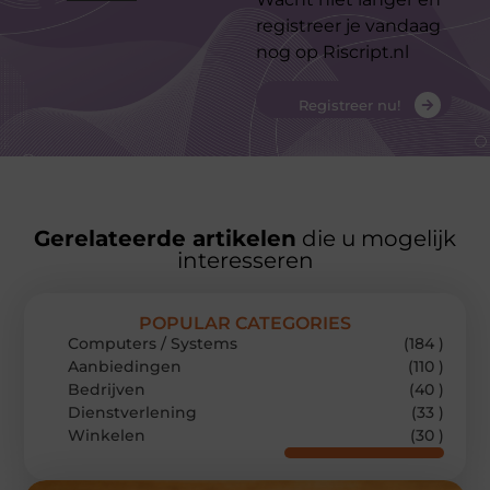
registreer je vandaag
nog op Riscript.nl
Registreer nu!
Gerelateerde artikelen
die u mogelijk
interesseren
POPULAR CATEGORIES
Computers / Systems
(184 )
Aanbiedingen
(110 )
Bedrijven
(40 )
Dienstverlening
(33 )
Winkelen
(30 )