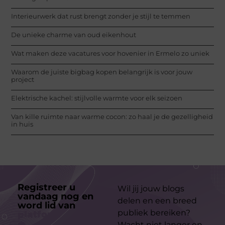
Interieurwerk dat rust brengt zonder je stijl te temmen
De unieke charme van oud eikenhout
Wat maken deze vacatures voor hovenier in Ermelo zo uniek
Waarom de juiste bigbag kopen belangrijk is voor jouw
project
Elektrische kachel: stijlvolle warmte voor elk seizoen
Van kille ruimte naar warme cocon: zo haal je de gezelligheid
in huis
Registreer u
Wil jij jouw blogs
vandaag nog en
delen en een breed
word lid van
ons
publiek bereiken?
platform
Wacht niet langer en