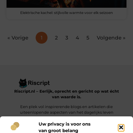
Elektrische kachel: stijlvolle warmte voor elk seizoen
« Vorige
1
2
3
4
5
Volgende »
Riscript.nl – Eerlijk, oprecht en gericht op wat écht
van waarde is.
Een plek vol inspirerende blogs en artikelen die
uiteenlopende aspecten van het dagelijks leven
behandelen.
Uw privacy is voor ons
van groot belang
Onze informatie