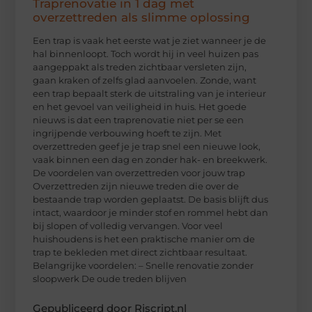
Traprenovatie in 1 dag met
overzettreden als slimme oplossing
Een trap is vaak het eerste wat je ziet wanneer je de
hal binnenloopt. Toch wordt hij in veel huizen pas
aangeppakt als treden zichtbaar versleten zijn,
gaan kraken of zelfs glad aanvoelen. Zonde, want
een trap bepaalt sterk de uitstraling van je interieur
en het gevoel van veiligheid in huis. Het goede
nieuws is dat een traprenovatie niet per se een
ingrijpende verbouwing hoeft te zijn. Met
overzettreden geef je je trap snel een nieuwe look,
vaak binnen een dag en zonder hak- en breekwerk.
De voordelen van overzettreden voor jouw trap
Overzettreden zijn nieuwe treden die over de
bestaande trap worden geplaatst. De basis blijft dus
intact, waardoor je minder stof en rommel hebt dan
bij slopen of volledig vervangen. Voor veel
huishoudens is het een praktische manier om de
trap te bekleden met direct zichtbaar resultaat.
Belangrijke voordelen: – Snelle renovatie zonder
sloopwerk De oude treden blijven
Gepubliceerd door Riscript.nl