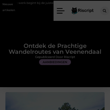
nt bij de juiste stretch werkbroek
Daarom maakt een persoonlijke ka
Nieuwe
artikelen
Ontdek de Prachtige
Wandelroutes van Veenendaal
Gepubliceerd Door Riscript
AANBIEDINGEN