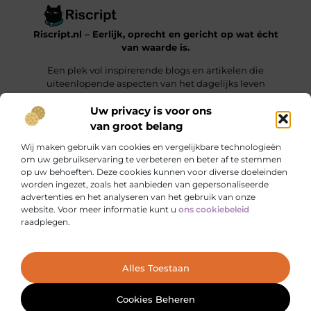
Riscript.nl – Eerlijk, oprecht en gericht op wat écht
van waarde is.
Een plek vol inspirerende blogs en artikelen die
uiteenlopende aspecten van het dagelijks leven
behandelen.
Uw privacy is voor ons
van groot belang
Onze informatie
Wij maken gebruik van cookies en vergelijkbare technologieën
Kwalitatieve Backlinks: De Sleutel tot Duurzaam SEO-Succes
Manieren om Geld te Verdienen met je Website: Jouw Online Verdienmodel opbouwen
om uw gebruikservaring te verbeteren en beter af te stemmen
op uw behoeften. Deze cookies kunnen voor diverse doeleinden
Bericht categorie
worden ingezet, zoals het aanbieden van gepersonaliseerde
advertenties en het analyseren van het gebruik van onze
website. Voor meer informatie kunt u
ons cookiebeleid
raadplegen.
Ga Naar Bo
Alles Toestaan
Website index
Cookiebeleid (EU)
@2025 www.riscript.nl. All Right Reserved.
Cookies Beheren