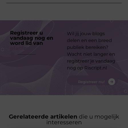
Registreer u
Wil jij jouw blogs
vandaag nog en
delen en een breed
word lid van
ons
publiek bereiken?
platform
Wacht niet langer en
registreer je vandaag
nog op Riscript.nl
Registreer nu!
Gerelateerde artikelen
die u mogelijk
interesseren