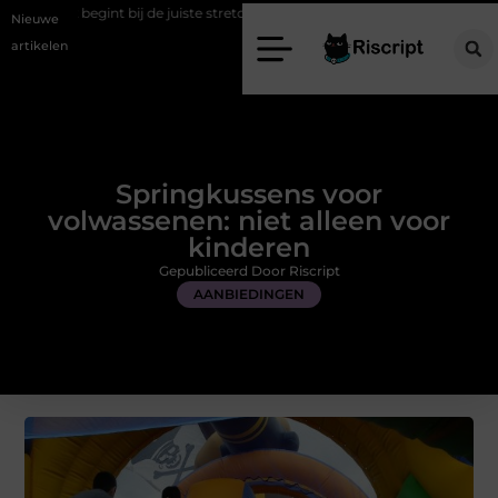
ij de juiste stretch werkbroek
Daarom maakt een persoonlijke kaart
Nieuwe
artikelen
Springkussens voor
volwassenen: niet alleen voor
kinderen
Gepubliceerd Door Riscript
AANBIEDINGEN