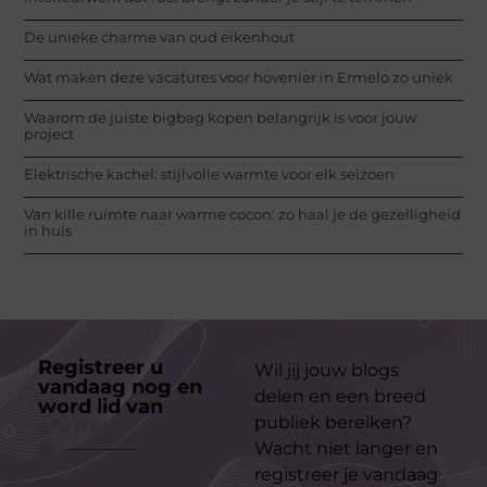
De unieke charme van oud eikenhout
Wat maken deze vacatures voor hovenier in Ermelo zo uniek
Waarom de juiste bigbag kopen belangrijk is voor jouw
project
Elektrische kachel: stijlvolle warmte voor elk seizoen
Van kille ruimte naar warme cocon: zo haal je de gezelligheid
in huis
Registreer u
Wil jij jouw blogs
vandaag nog en
delen en een breed
word lid van
ons
publiek bereiken?
platform
Wacht niet langer en
registreer je vandaag