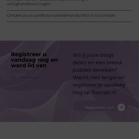
veiligheidstrainingen
Ontdek jouw perfecte tweedehands fiets in Enschede
Registreer u
Wil jij jouw blogs
vandaag nog en
delen en een breed
word lid van
ons
publiek bereiken?
platform
Wacht niet langer en
registreer je vandaag
nog op Riscript.nl
Registreer nu!