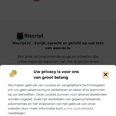
Riscript.nl – Eerlijk, oprecht en gericht op wat écht
van waarde is.
Een plek vol inspirerende blogs en artikelen die
uiteenlopende aspecten van het dagelijks leven
behandelen.
Uw privacy is voor ons
van groot belang
Onze informatie
Wij maken gebruik van cookies en vergelijkbare technologieën
Kwalitatieve Backlinks: De Sleutel tot Duurzaam SEO-Succes
Manieren om Geld te Verdienen met je Website: Jouw Online Verdienmodel opbouwen
om uw gebruikservaring te verbeteren en beter af te stemmen
op uw behoeften. Deze cookies kunnen voor diverse doeleinden
Bericht categorie
worden ingezet, zoals het aanbieden van gepersonaliseerde
advertenties en het analyseren van het gebruik van onze
website. Voor meer informatie kunt u
ons cookiebeleid
raadplegen.