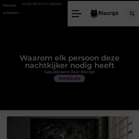
rect bruikbaar
De juiste plek voor professioneel en prettig werken
Nieuwe
artikelen
Waarom elk persoon deze
nachtkijker nodig heeft
Gepubliceerd Door Riscript
WINKELEN