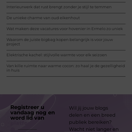
Interieurwerk dat rust brengt zonder je stijl te temmen
De unieke charme van oud eikenhout
Wat maken deze vacatures voor hovenier in Ermelo zo uniek
Waarom de juiste bigbag kopen belangrijk is voor jouw
project
Elektrische kachel: stijlvolle warmte voor elk seizoen
Van kille ruimte naar warme cocon: zo haal je de gezelligheid
in huis
Registreer u
Wil jij jouw blogs
vandaag nog en
delen en een breed
word lid van
ons
publiek bereiken?
platform
Wacht niet langer en