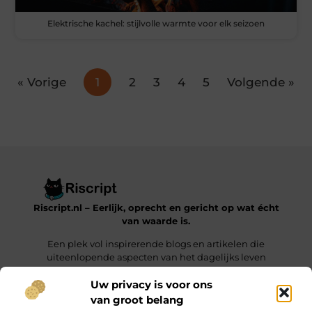
Elektrische kachel: stijlvolle warmte voor elk seizoen
« Vorige
1
2
3
4
5
Volgende »
Riscript.nl – Eerlijk, oprecht en gericht op wat écht
van waarde is.
Een plek vol inspirerende blogs en artikelen die
uiteenlopende aspecten van het dagelijks leven
behandelen.
Uw privacy is voor ons
van groot belang
Onze informatie