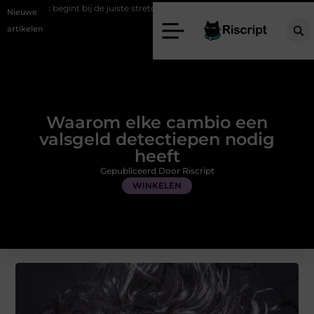
ij de juiste stretch werkbroek
Daarom maakt een persoonlijke kaart
Nieuwe
artikelen
Waarom elke cambio een
valsgeld detectiepen nodig
heeft
Gepubliceerd Door Riscript
WINKELEN