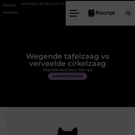
egint bij de juiste stretch werkbroek
Daarom maakt een persoonlijke
Nieuwe
artikelen
Wegende tafelzaag vs
verveelde cirkelzaag
Gepubliceerd Door Riscript
AANBIEDINGEN