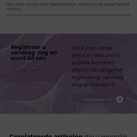
Van kille ruimte naar warme cocon: zo haal je de gezelligheid
in huis
Registreer u
Wil jij jouw blogs
vandaag nog en
delen en een breed
word lid van
ons
publiek bereiken?
platform
Wacht niet langer en
registreer je vandaag
nog op Riscript.nl
Registreer nu!
Gerelateerde artikelen
die u mogelijk