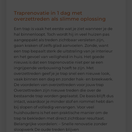
Traprenovatie in 1 dag met
overzettreden als slimme oplossing
Een trap is vaak het eerste wat je ziet wanneer je de
hal binnenloopt. Toch wordt hij in veel huizen pas
aangeppakt als treden zichtbaar versleten zijn,
gaan kraken of zelfs glad aanvoelen. Zonde, want
een trap bepaalt sterk de uitstraling van je interieur
en het gevoel van veiligheid in huis. Het goede
nieuws is dat een traprenovatie niet per se een
ingrijpende verbouwing hoeft te zijn. Met
overzettreden geef je je trap snel een nieuwe look,
vaak binnen een dag en zonder hak- en breekwerk.
De voordelen van overzettreden voor jouw trap
Overzettreden zijn nieuwe treden die over de
bestaande trap worden geplaatst. De basis blijft dus
intact, waardoor je minder stof en rommel hebt dan
bij slopen of volledig vervangen. Voor veel
huishoudens is het een praktische manier om de
trap te bekleden met direct zichtbaar resultaat.
Belangrijke voordelen: – Snelle renovatie zonder
sloopwerk De oude treden blijven