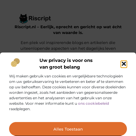
Riscript.nl – Eerlijk, oprecht en gericht op wat écht
van waarde is.
Een plek vol inspirerende blogs en artikelen die
uiteenlopende aspecten van het dagelijks leven
behandelen.
Uw privacy is voor ons
van groot belang
Onze informatie
Wij maken gebruik van cookies en vergelijkbare technologieën
Kwalitatieve Backlinks: De Sleutel tot Duurzaam SEO-Succes
Manieren om Geld te Verdienen met je Website: Jouw Online Verdienmodel opbouwen
om uw gebruikservaring te verbeteren en beter af te stemmen
op uw behoeften. Deze cookies kunnen voor diverse doeleinden
Bericht categorie
worden ingezet, zoals het aanbieden van gepersonaliseerde
advertenties en het analyseren van het gebruik van onze
website. Voor meer informatie kunt u
ons cookiebeleid
raadplegen.
Ga Naar Bo
Alles Toestaan
Website index
Cookiebeleid (EU)