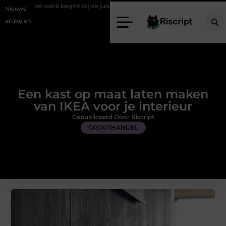
 begint bij de juiste stretch werkbroek
Daarom maakt een persoonlij
Nieuwe
artikelen
Een kast op maat laten maken
van IKEA voor je interieur
Gepubliceerd Door Riscript
GROOTHANDEL