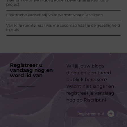
project
Elektrische kachel: stijlvolle warmte voor elk seizoen
Van kille ruimte naar warme cocon: zo haal je de gezelligheid
in huis
Registreer u
Wil jij jouw blogs
vandaag nog en
delen en een breed
word lid van
ons
publiek bereiken?
platform
Wacht niet langer en
registreer je vandaag
nog op Riscript.nl
Registreer nu!