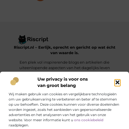
Riscript.nl – Eerlijk, oprecht en gericht op wat écht
van waarde is.
Een plek vol inspirerende blogs en artikelen die
uiteenlopende aspecten van het dagelijks leven
behandelen.
Uw privacy is voor ons
van groot belang
Onze informatie
Wij maken gebruik van cookies en vergelijkbare technologieën
Kwalitatieve Backlinks: De Sleutel tot Duurzaam SEO-Succes
Manieren om Geld te Verdienen met je Website: Jouw Online Verdienmodel opbouwen
om uw gebruikservaring te verbeteren en beter af te stemmen
op uw behoeften. Deze cookies kunnen voor diverse doeleinden
Bericht categorie
worden ingezet, zoals het aanbieden van gepersonaliseerde
advertenties en het analyseren van het gebruik van onze
website. Voor meer informatie kunt u
ons cookiebeleid
raadplegen.