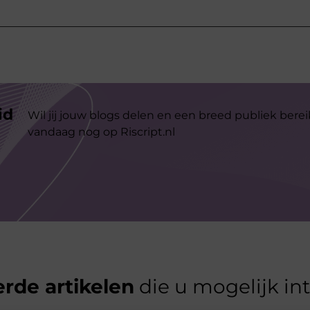
id
Wil jij jouw blogs delen en een breed publiek berei
vandaag nog op Riscript.nl
rde artikelen
die u mogelijk in