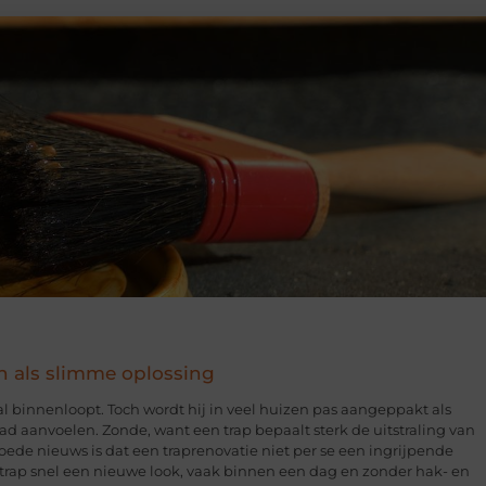
n als slimme oplossing
hal binnenloopt. Toch wordt hij in veel huizen pas aangeppakt als
glad aanvoelen. Zonde, want een trap bepaalt sterk de uitstraling van
 goede nieuws is dat een traprenovatie niet per se een ingrijpende
e trap snel een nieuwe look, vaak binnen een dag en zonder hak- en