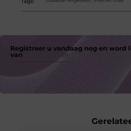
Glasvezel vergelijken
,
Internet thuis
Tags:
Registreer u vandaag nog en word l
van
ons platform
Gerelatee