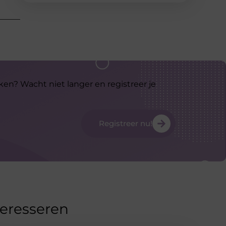
ken? Wacht niet langer en registreer je
Registreer nu!
teresseren