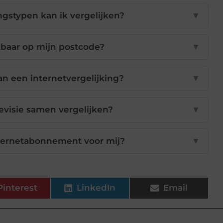
gstypen kan ik vergelijken?
▼
kbaar op mijn postcode?
▼
an een internetvergelijking?
▼
levisie samen vergelijken?
▼
internetabonnement voor mij?
▼
Pinterest
LinkedIn
Email