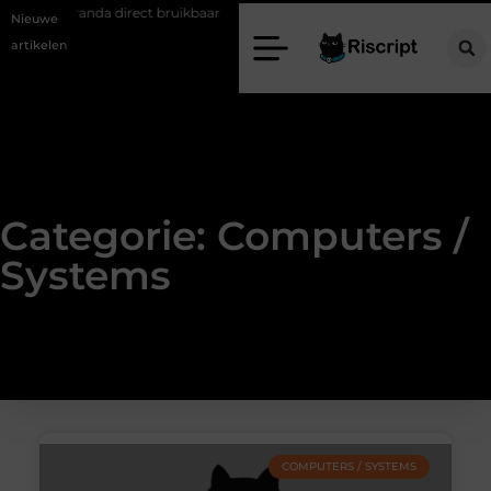
 direct bruikbaar
De juiste plek voor professioneel en prettig werken
Nieuwe
artikelen
Categorie: Computers /
Systems
COMPUTERS / SYSTEMS