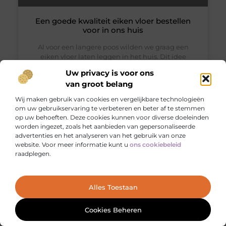
Een goede kwaliteit eiken vloer bestellen
voor in ons huis
Al voor een langere poos wilden we graag een
eiken vloer laten leggen in het huis. Dit idee
hebben we kregen door goede vrienden van ons.
Uw privacy is voor ons
Die hadden zo’n gloednieuwe eiken vloer in hun
van groot belang
appartement
Wij maken gebruik van cookies en vergelijkbare technologieën
om uw gebruikservaring te verbeteren en beter af te stemmen
op uw behoeften. Deze cookies kunnen voor diverse doeleinden
worden ingezet, zoals het aanbieden van gepersonaliseerde
COMPUTERS / SYSTEMS
advertenties en het analyseren van het gebruik van onze
website. Voor meer informatie kunt u
ons cookiebeleid
raadplegen.
Ga Naar Bo
Alles Toestaan
Cookies Beheren