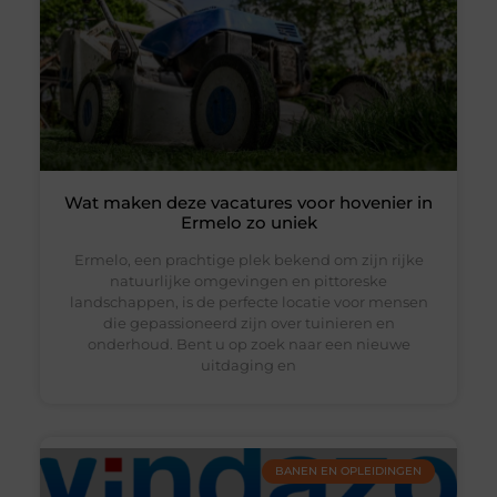
Wat maken deze vacatures voor hovenier in
Ermelo zo uniek
Ermelo, een prachtige plek bekend om zijn rijke
natuurlijke omgevingen en pittoreske
landschappen, is de perfecte locatie voor mensen
die gepassioneerd zijn over tuinieren en
onderhoud. Bent u op zoek naar een nieuwe
uitdaging en
BANEN EN OPLEIDINGEN