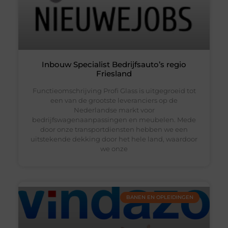
Inbouw Specialist Bedrijfsauto’s regio
Friesland
Functieomschrijving Profi Glass is uitgegroeid tot
een van de grootste leveranciers op de
Nederlandse markt voor
bedrijfswagenaanpassingen en meubelen. Mede
door onze transportdiensten hebben we een
uitstekende dekking door het hele land, waardoor
we onze
BANEN EN OPLEIDINGEN