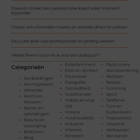
Daarom maakt een persoonlijke kaart ieder moment
bijzonder
Glazen schuifwanden maken je veranda direct bruikbaar
De juiste plek voor professioneel en prettig werken
Welke thema’s zijn leuk voor een pubquiz?
Entertainment
Particuliere
Categorieën
Eten en drinken
dienstverlening
Financieel
Rechten
Aanbiedingen
Fotografie
Relatie
Alarmsysteem
Gezondheid
Scanning
Attracties
Groothandel
Sport
Auto's en
Hobby en vrije
Telefonie
Motoren
tijd
Tuin en
Banen en
Horeca
buitenleven
opleidingen
Huishoudelijk
Tweewielers
Beauty en
Industrie
Vakantie
verzorging
Internet
Verbouwen
Bedrijven
Kinderen
Vervoer en
Blog