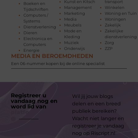
Kunst en Kitsch
transport
Boeken en
Management
Winkelen
Tijdschriften
Marketing
Woning en Tuin
Computers /
Media
Woningen
Systems
Meubels
Zakelijk
Dienstverlening
Mode en
Zakelijke
Dieren
Kleding
dienstverlening
Electronica en
Muziek
Zorg
Computers
Onderwijs
ZZP
Energie
MEDIA EN BEROEMDHEDEN
Een 06-nummer kopen bij de online specialist
Registreer u
Wil jij jouw blogs
vandaag nog en
delen en een breed
word lid van
ons
publiek bereiken?
platform
Wacht niet langer en
registreer je vandaag
nog op Riscript.nl