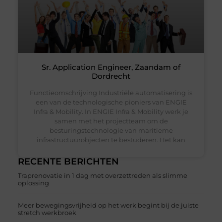
Sr. Application Engineer, Zaandam of
Dordrecht
Functieomschrijving Industriële automatisering is
een van de technologische pioniers van ENGIE
Infra & Mobility. In ENGIE Infra & Mobility werk je
samen met het projectteam om de
besturingstechnologie van maritieme
infrastructuurobjecten te bestuderen. Het kan
RECENTE BERICHTEN
Traprenovatie in 1 dag met overzettreden als slimme
oplossing
Meer bewegingsvrijheid op het werk begint bij de juiste
stretch werkbroek