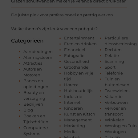
Glazen schuifwanden maken je veranda direct bruikbaar
De juiste plek voor professioneel en prettig werken
Welke thema’s zijn leuk voor een pubquiz?
Entertainment
Particuliere
Categorieën
Eten en drinken
dienstverlening
Financieel
Rechten
Aanbiedingen
Fotografie
Relatie
Alarmsysteem
Gezondheid
Scanning
Attracties
Groothandel
Sport
Auto's en
Hobby en vrije
Telefonie
Motoren
tijd
Tuin en
Banen en
Horeca
buitenleven
opleidingen
Huishoudelijk
Tweewielers
Beauty en
Industrie
Vakantie
verzorging
Internet
Verbouwen
Bedrijven
Kinderen
Vervoer en
Blog
Kunst en Kitsch
transport
Boeken en
Management
Winkelen
Tijdschriften
Marketing
Woning en Tuin
Computers /
Media
Woningen
Systems
Meubels
Zakelijk