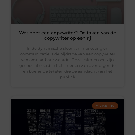
Wat doet een copywriter? De taken van de
copywriter op een rij
In de dynamische sfeer van marketing en
communicatie is de bijdrage van een copywriter
van onschatbare waarde. Deze vakmensen zijn
gespecialiseerd in het smeden van overtuigende
en boeiende teksten die de aandacht van het
publiek
MARKETING