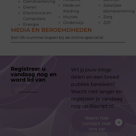
Dienstverlening
Mode en
Zakelijke
Dieren
Kleding
dienstverlening
Electronica en
Muziek
Zorg
Computers
Onderwijs
ZZP
Energie
MEDIA EN BEROEMDHEDEN
Een 06-nummer kopen bij de online specialist
Registreer u
Wil jij jouw blogs
vandaag nog en
delen en een breed
word lid van
ons
publiek bereiken?
platform
Wacht niet langer en
registreer je vandaag
nog op Riscript.nl
Neem hier
contact met
ons op