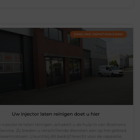
ZAKELIJKE DIENSTVERLENING
Uw injector laten reinigen doet u hier
injector te laten reinigen, schakelt u de hulp in van Bosmans
Service. Zij bieden u verschillende diensten aan op het gebied
ieselmotoren. U kunt bij dit bedrijf terecht voor de reparatie,