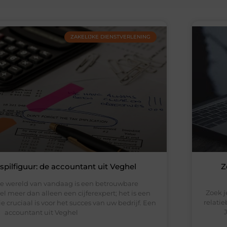
ZAKELIJKE DIENSTVERLENING
spilfiguur: de accountant uit Veghel
Z
e wereld van vandaag is een betrouwbare
Zoek j
l meer dan alleen een cijferexpert; het is een
relatie
e cruciaal is voor het succes van uw bedrijf. Een
accountant uit Veghel