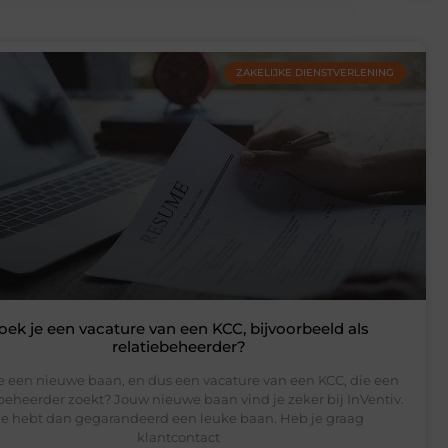
ZAKELIJKE DIENSTVERLENING
oek je een vacature van een KCC, bijvoorbeeld als
relatiebeheerder?
e een nieuwe baan, en dus een vacature van een KCC, die een
beheerder zoekt? Jouw nieuwe baan vind je zeker bij InVentiv.
Je hebt dan gegarandeerd een leuke baan. Heb je graag
klantcontact