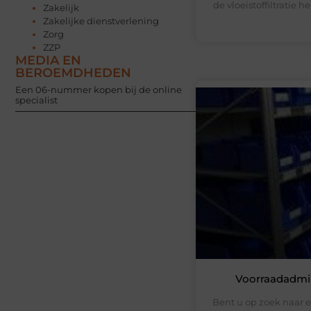
de vloeistoffiltratie h
Zakelijk
Zakelijke dienstverlening
Zorg
ZZP
MEDIA EN
BEROEMDHEDEN
Een 06-nummer kopen bij de online
specialist
Voorraadadmini
Bent u op zoek naar e