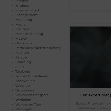
Internet
Kinderen
Kunst en Kitsch
Management
Marketing
Media
Meubels
Mode en Kleding
Muziek
Onderwijs
Particuliere dienstverlening
Rechten
Relatie
Scanning
Sport
Telefonie
Tuin en buitenleven
Tweewielers
Vakantie
Verbouwen
Een expert met j
Vervoer en transport
Winkelen
Ecotax Filtertechniek
Woning en Tuin
met het aanbieden va
Woningen