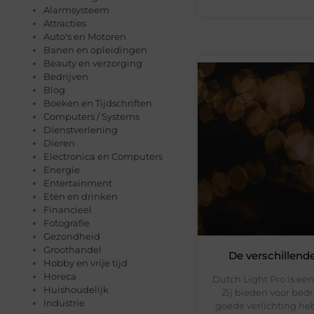
Alarmsysteem
Attracties
Auto's en Motoren
Banen en opleidingen
Beauty en verzorging
Bedrijven
Blog
Boeken en Tijdschriften
Computers / Systems
Dienstverlening
Dieren
Electronica en Computers
Energie
Entertainment
Eten en drinken
Financieel
Fotografie
Gezondheid
Groothandel
De verschillende
Hobby en vrije tijd
Horeca
Dutch Light Pro is een b
Huishoudelijk
Zij bieden voor bedri
Industrie
goede verlichting heb