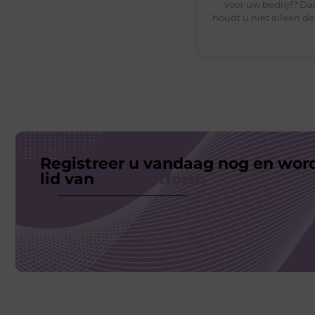
voor uw bedrijf? Da
houdt u niet alleen de
Registreer u vandaag nog en wor
lid van
ons platform