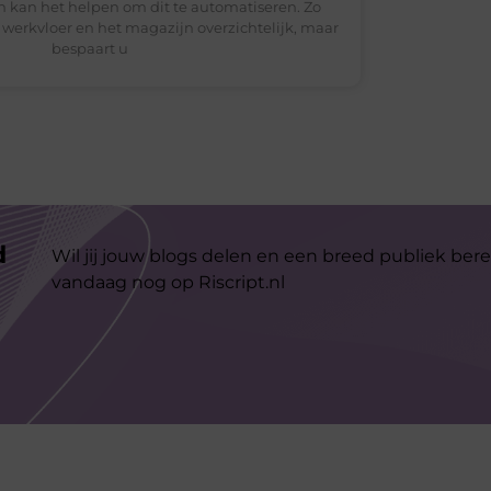
n kan het helpen om dit te automatiseren. Zo
 werkvloer en het magazijn overzichtelijk, maar
bespaart u
d
Wil jij jouw blogs delen en een breed publiek bere
vandaag nog op Riscript.nl