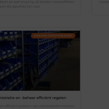
ebben ze veel ervaring. Ze bieden vloeistoffilters
noodz
aan die geschikt zijn voor
ZAKELIJKE DIENSTVERLENING
stratie en -beheer efficiënt regelen
en efficiënt systeem van voorraadadministratie