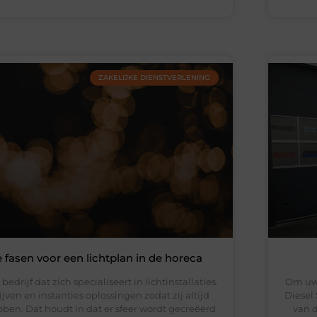
ZAKELIJKE DIENSTVERLENING
 fasen voor een lichtplan in de horeca
edrijf dat zich specialiseert in lichtinstallaties.
Om uw 
jven en instanties oplossingen zodat zij altijd
Diesel 
ben. Dat houdt in dat er sfeer wordt gecreëerd
van d