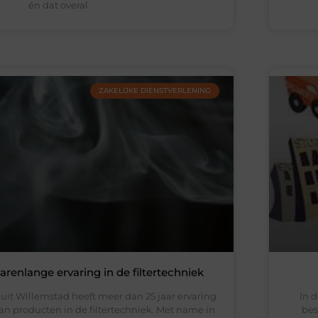
én dat overal
ZAKELIJKE DIENSTVERLENING
arenlange ervaring in de filtertechniek
 uit Willemstad heeft meer dan 25 jaar ervaring
In 
n producten in de filtertechniek. Met name in
bes