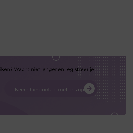
iken? Wacht niet langer en registreer je
Neem hier contact met ons op