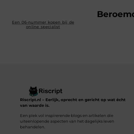
Beroem
Een 06-nummer kopen bij de
online specialist
Riscript.nl – Eerlijk, oprecht en gericht op wat écht
van waarde is.
Een plek vol inspirerende blogs en artikelen die
uiteenlopende aspecten van het dagelijks leven
behandelen.