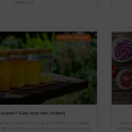
oplossing!
ETEN EN DRINKEN
kopen? Kies voor een imkerij
ar de allerbeste honing, dan hoeft u niet verder
Kies v
. Bij ons bent u verzekerd van honderd procent
kindere