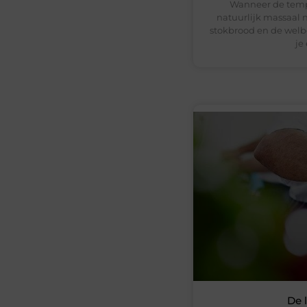
Wanneer de temp
natuurlijk massaal n
stokbrood en de welbe
je
De 