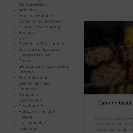
Alarmsysteem
Attracties
Auto's en Motoren
Banen en opleidingen
Beauty en verzorging
Bedrijven
Blog
Boeken en Tijdschriften
Computers / Systems
Dienstverlening
Dieren
Electronica en Computers
Energie
Entertainment
Eten en drinken
Financieel
Fotografie
Gezondheid
Catering bestel
Groothandel
Hobby en vrije tijd
Horeca
Op een mooie zomer
Huishoudelijk
genieten van heerl
Industrie
keuken staan op zo