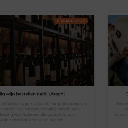
ETEN EN DRINKEN
g wijn bestellen nabij Utrecht
D
liefhebber is gemak een belangrijk aspect van
Diep i
Daarom is wijn bestellen nabij Utrecht een
wa
lossing voor iedereen die op zoek is naar
kaasma
swijn zonder de deur uit te hoeven.