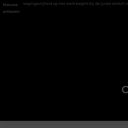
id op het werk begint bij de juiste stretch werkbroek
Daarom ma
Nieuwe
artikelen
C