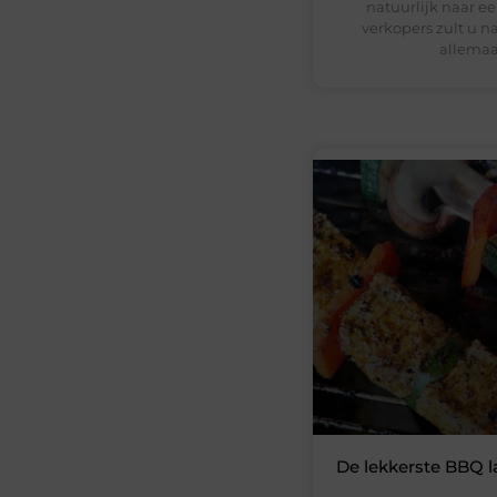
natuurlijk naar e
verkopers zult u 
allemaa
De lekkerste BBQ l