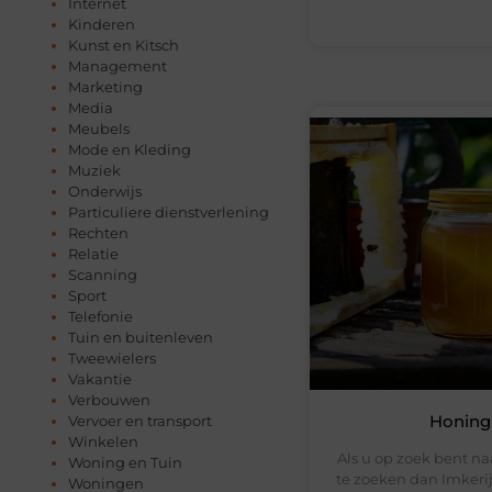
Internet
Kinderen
Kunst en Kitsch
Management
Marketing
Media
Meubels
Mode en Kleding
Muziek
Onderwijs
Particuliere dienstverlening
Rechten
Relatie
Scanning
Sport
Telefonie
Tuin en buitenleven
Tweewielers
Vakantie
Verbouwen
Honing 
Vervoer en transport
Winkelen
Als u op zoek bent na
Woning en Tuin
te zoeken dan Imkerij
Woningen