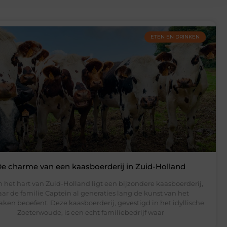
ETEN EN DRINKEN
e charme van een kaasboerderij in Zuid-Holland
n het hart van Zuid-Holland ligt een bijzondere kaasboerderij,
ar de familie Captein al generaties lang de kunst van het
ken beoefent. Deze kaasboerderij, gevestigd in het idyllische
Zoeterwoude, is een echt familiebedrijf waar