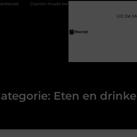
akt een persoonlijke kaart ieder moment bijzonder
Glazen s
Uit De M
ategorie: Eten en drink