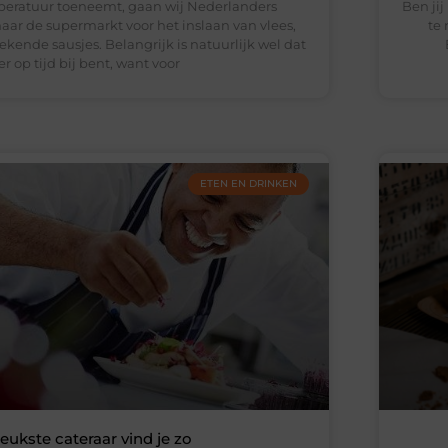
eratuur toeneemt, gaan wij Nederlanders
Ben ji
aar de supermarkt voor het inslaan van vlees,
te
kende sausjes. Belangrijk is natuurlijk wel dat
 er op tijd bij bent, want voor
ETEN EN DRINKEN
leukste cateraar vind je zo