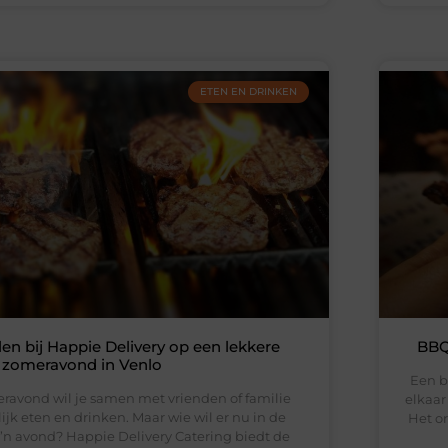
ETEN EN DRINKEN
len bij Happie Delivery op een lekkere
BBQ
zomeravond in Venlo
Een b
avond wil je samen met vrienden of familie
elkaar
ijk eten en drinken. Maar wie wil er nu in de
Het or
’n avond? Happie Delivery Catering biedt de