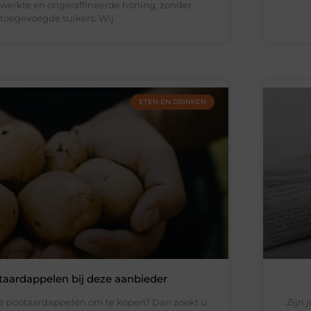
ewerkte en ongeraffineerde honing, zonder
toegevoegde suikers. Wij
ETEN EN DRINKEN
aardappelen bij deze aanbieder
te pootaardappelen om te kopen? Dan zoekt u
Zijn 