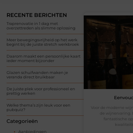
RECENTE BERICHTEN
Traprenovatie in 1 dag met
overzettreden als slimme oplossing
Meer bewegingsvrijheid op het werk
begint bij de juiste stretch werkbroek
Daarom maakt een persoonlijke kaart
ieder moment bijzonder
Glazen schuifwanden maken je
veranda direct bruikbaar
De juiste plek voor professioneel en
prettig werken
Eenvoudi
Welke thema’s zijn leuk voor een
Voor de moderne wijn
pubquiz?
de wijnervaring. 
fantastische op
Categorieën
kwaliteit
Aanbiedingen