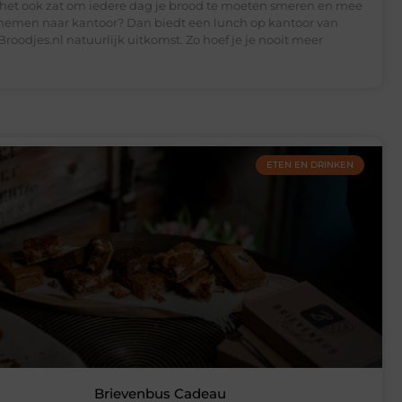
j het ook zat om iedere dag je brood te moeten smeren en mee
 nemen naar kantoor? Dan biedt een lunch op kantoor van
Broodjes.nl natuurlijk uitkomst. Zo hoef je je nooit meer
ETEN EN DRINKEN
Brievenbus Cadeau