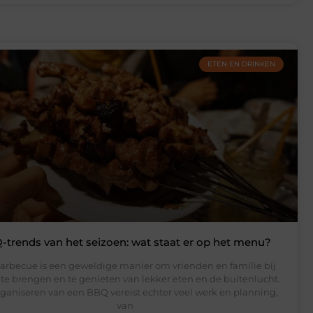
ETEN EN DRINKEN
-trends van het seizoen: wat staat er op het menu?
arbecue is een geweldige manier om vrienden en familie bij
 te brengen en te genieten van lekker eten en de buitenlucht.
ganiseren van een BBQ vereist echter veel werk en planning,
van