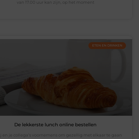
van 17.00 uur kan zijn, op het moment
ETEN EN DRINKEN
De lekkerste lunch online bestellen
jij en je collega’s voornemens om gezellig met elkaar te gaan