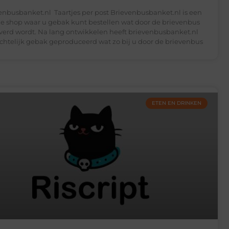
enbusbanket.nl Taartjes per post Brievenbusbanket.nl is een
ne shop waar u gebak kunt bestellen wat door de brievenbus
verd wordt. Na lang ontwikkelen heeft brievenbusbanket.nl
htelijk gebak geproduceerd wat zo bij u door de brievenbus
ETEN EN DRINKEN