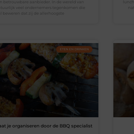
en betrouwbare aanbieder. In de wereld van
lunch
natuurlijk veel ondernemers tegenkomen die
nat
l beweren dat zij de allerhoogste
ETEN EN DRINKEN
aat je organiseren door de BBQ specialist