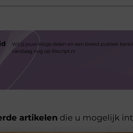
id
Wil jij jouw blogs delen en een breed publiek berei
vandaag nog op Riscript.nl
rde artikelen
die u mogelijk in