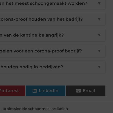
eten het meest schoongemaakt worden?
▼
corona-proof houden van het bedrijf?
▼
 van de kantine belangrijk?
▼
elen voor een corona-proof bedrijf?
▼
 houden nodig in bedrijven?
▼
Pinterest
LinkedIn
Email
,
professionele schoonmaakartikelen