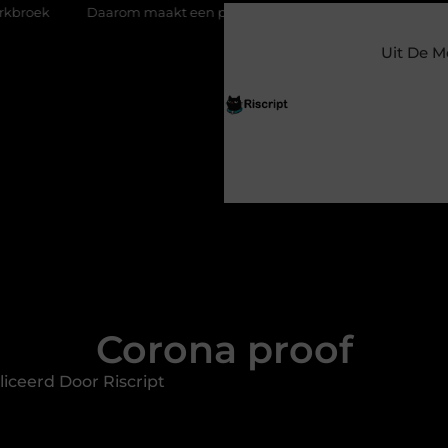
om maakt een persoonlijke kaart ieder moment bijzonder
Glaz
Uit De M
Corona proof
iceerd Door Riscript