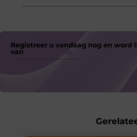
Registreer u vandaag nog en word l
van
ons platform
Gerelatee