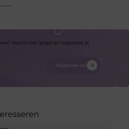
ken? Wacht niet langer en registreer je
Registreer nu!
teresseren