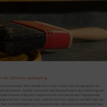
n als slimme oplossing
hal binnenloopt. Toch wordt hij in veel huizen pas aangeppakt als
glad aanvoelen. Zonde, want een trap bepaalt sterk de uitstraling van
 goede nieuws is dat een traprenovatie niet per se een ingrijpende
e trap snel een nieuwe look, vaak binnen een dag en zonder hak- en
trap Overzettreden zijn nieuwe treden die over de bestaande trap