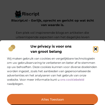
Riscript.nl – Eerlijk, oprecht en gericht op wat écht
van waarde is.
Een plek vol inspirerende blogs en artikelen die
uiteenlopende aspecten van het dagelijks leven
behandelen.
Uw privacy is voor ons
van groot belang
Onze informatie
Wij maken gebruik van cookies en vergelijkbare technologieën
Kwalitatieve Backlinks: De Sleutel tot Duurzaam SEO-Succes
Manieren om Geld te Verdienen met je Website: Jouw Online Verdienmodel opbouwen
om uw gebruikservaring te verbeteren en beter af te stemmen
op uw behoeften. Deze cookies kunnen voor diverse doeleinden
Bericht categorie
worden ingezet, zoals het aanbieden van gepersonaliseerde
advertenties en het analyseren van het gebruik van onze
website. Voor meer informatie kunt u
ons cookiebeleid
raadplegen.
Ga Naar Bo
Alles Toestaan
Website index
Cookiebeleid (EU)