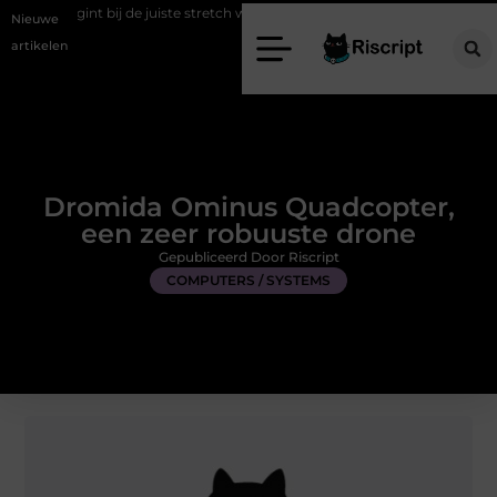
de juiste stretch werkbroek
Daarom maakt een persoonlijke kaart ie
Nieuwe
artikelen
Dromida Ominus Quadcopter,
een zeer robuuste drone
Gepubliceerd Door Riscript
COMPUTERS / SYSTEMS