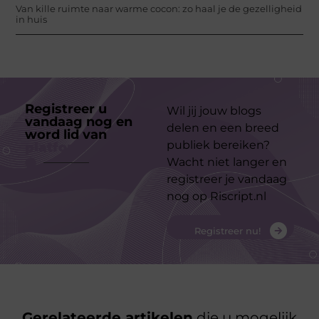
Van kille ruimte naar warme cocon: zo haal je de gezelligheid
in huis
Registreer u
Wil jij jouw blogs
vandaag nog en
delen en een breed
word lid van
ons
publiek bereiken?
platform
Wacht niet langer en
registreer je vandaag
nog op Riscript.nl
Registreer nu!
Gerelateerde artikelen
die u mogelijk