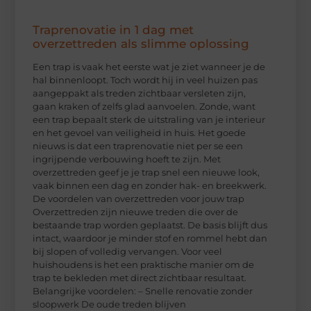
Traprenovatie in 1 dag met
overzettreden als slimme oplossing
Een trap is vaak het eerste wat je ziet wanneer je de
hal binnenloopt. Toch wordt hij in veel huizen pas
aangeppakt als treden zichtbaar versleten zijn,
gaan kraken of zelfs glad aanvoelen. Zonde, want
een trap bepaalt sterk de uitstraling van je interieur
en het gevoel van veiligheid in huis. Het goede
nieuws is dat een traprenovatie niet per se een
ingrijpende verbouwing hoeft te zijn. Met
overzettreden geef je je trap snel een nieuwe look,
vaak binnen een dag en zonder hak- en breekwerk.
De voordelen van overzettreden voor jouw trap
Overzettreden zijn nieuwe treden die over de
bestaande trap worden geplaatst. De basis blijft dus
intact, waardoor je minder stof en rommel hebt dan
bij slopen of volledig vervangen. Voor veel
huishoudens is het een praktische manier om de
trap te bekleden met direct zichtbaar resultaat.
Belangrijke voordelen: – Snelle renovatie zonder
sloopwerk De oude treden blijven