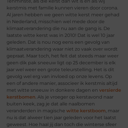
Tenminste, als die kerst dan wit is en als wij
kerstmis met familie kunnen vieren door corona.
Al jaren hebben we geen witte kerst meer gehad
in Nederland, misschien wel mede door de
klimaatverandering die nu aan de gang is. De
laatste witte kerst was in 2010! Dat is wel 10 jaar
geleden. Dat is nou nog eens een gevolg van
klimaatverandering waar niet zo vaak over wordt
gepraat. Maar toch, het feit dat steeds maar weer
geen dik pak sneeuw ligt op 25 december is elk
jaar wel weer een grote teleurstelling. Het is dit
gevolg wel erg van invloed op onze levens. Op
een of andere manier, associeer ik kerstmis altijd
met witte sneeuw in donkere dagen en
versierde
kerstbomen
. Als je vroeger op kerstavond naar
buiten keek, zag je dat alle naalbomen
veranderden in magische
witte kerstboom
, maar
nu is dat alweer tien jaar geleden voor het laatst
geweest. Hoe haal jij dan toch die winterse sfeer