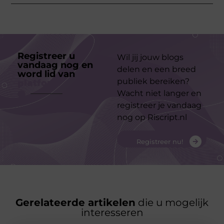
Registreer u
Wil jij jouw blogs
vandaag nog en
delen en een breed
word lid van
ons
publiek bereiken?
platform
Wacht niet langer en
registreer je vandaag
nog op Riscript.nl
Registreer nu!
Gerelateerde artikelen
die u mogelijk
interesseren