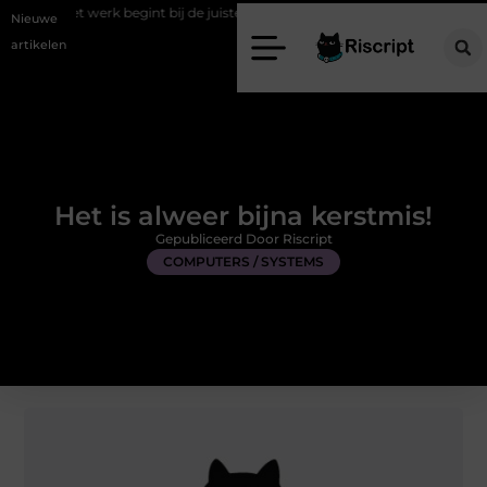
 begint bij de juiste stretch werkbroek
Daarom maakt een persoonlij
Nieuwe
artikelen
Het is alweer bijna kerstmis!
Gepubliceerd Door Riscript
COMPUTERS / SYSTEMS