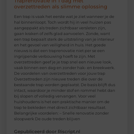
Traprenovatie in 1 dag met
overzettreden als slimme oplossing
Een trap is vaak het eerste wat je ziet wanneer je de
hal binnenloopt. Toch wordt hij in veel huizen pas
aangeppakt als treden zichtbaar versleten zijn,
gaan kraken of zelfs glad aanvoelen. Zonde, want
een trap bepaalt sterk de uitstraling van je interieur
en het gevoel van veiligheid in huis. Het goede
nieuws is dat een traprenovatie niet per se een
ingrijpende verbouwing hoeft te zijn. Met
overzettreden geef je je trap snel een nieuwe look,
vaak binnen een dag en zonder hak- en breekwerk.
De voordelen van overzettreden voor jouw trap
Overzettreden zijn nieuwe treden die over de
bestaande trap worden geplaatst. De basis blijft dus
intact, waardoor je minder stof en rommel hebt dan
bij slopen of volledig vervangen. Voor veel
huishoudens is het een praktische manier om de
trap te bekleden met direct zichtbaar resultaat.
Belangrijke voordelen: – Snelle renovatie zonder
sloopwerk De oude treden blijven
Gepubliceerd door Riscript.nl