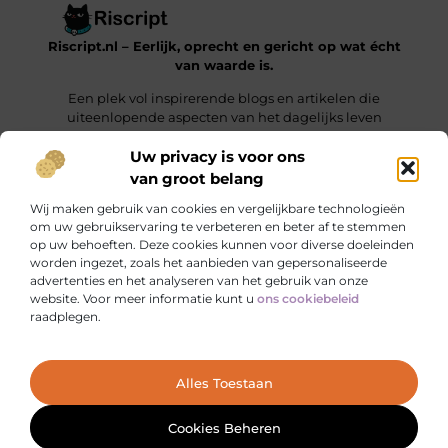
Riscript.nl – Eerlijk, oprecht en gericht op wat écht
van waarde is.
Een plek vol inspirerende blogs en artikelen die
uiteenlopende aspecten van het dagelijks leven
behandelen.
Uw privacy is voor ons
van groot belang
Onze informatie
Wij maken gebruik van cookies en vergelijkbare technologieën
Kwalitatieve Backlinks: De Sleutel tot Duurzaam SEO-Succes
Manieren om Geld te Verdienen met je Website: Jouw Online Verdienmodel opbouwen
om uw gebruikservaring te verbeteren en beter af te stemmen
op uw behoeften. Deze cookies kunnen voor diverse doeleinden
Bericht categorie
worden ingezet, zoals het aanbieden van gepersonaliseerde
advertenties en het analyseren van het gebruik van onze
website. Voor meer informatie kunt u
ons cookiebeleid
raadplegen.
Ga Naar Bo
Alles Toestaan
Website index
Cookiebeleid (EU)
@2025 www.riscript.nl. All Right Reserved.
Cookies Beheren