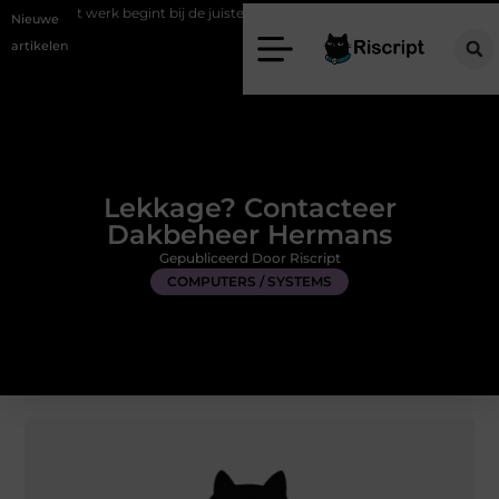
begint bij de juiste stretch werkbroek
Daarom maakt een persoonlij
Nieuwe
artikelen
Lekkage? Contacteer
Dakbeheer Hermans
Gepubliceerd Door Riscript
COMPUTERS / SYSTEMS