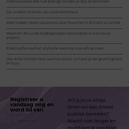
Interieurwerk dat rust brengt zonder je stijl te temmen
De unieke charme van oud eikenhout
Wat maken deze vacatures voor hovenier in Ermelo zo uniek
Waarom de juiste bigbag kopen belangrijk is voor jouw
project
Elektrische kachel: stijlvolle warmte voor elk seizoen
Van kille ruimte naar warme cocon: zo haal je de gezelligheid
in huis
Registreer u
Wil jij jouw blogs
vandaag nog en
delen en een breed
word lid van
ons
publiek bereiken?
platform
Wacht niet langer en
registreer je vandaag