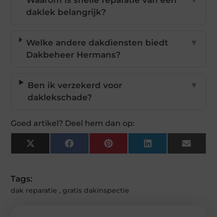
Waarom is snelle reparatie van een
▼
daklek belangrijk?
Welke andere dakdiensten biedt
▼
Dakbeheer Hermans?
Ben ik verzekerd voor
▼
daklekschade?
Goed artikel? Deel hem dan op:
X
Facebook
Pinterest
LinkedIn
Email
(Twitter)
Tags:
dak reparatie
,
gratis dakinspectie