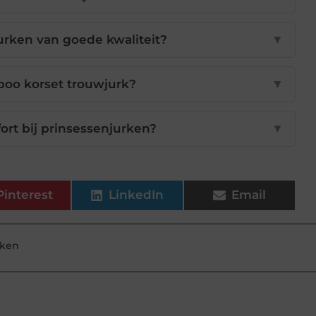
urken van goede kwaliteit?
▼
boo korset trouwjurk?
▼
ort bij prinsessenjurken?
▼
Pinterest
LinkedIn
Email
rken