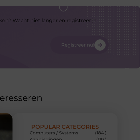
ken? Wacht niet langer en registreer je
Registreer nu!
teresseren
POPULAR CATEGORIES
Computers / Systems
(184 )
Aanbiedingen
(110 )