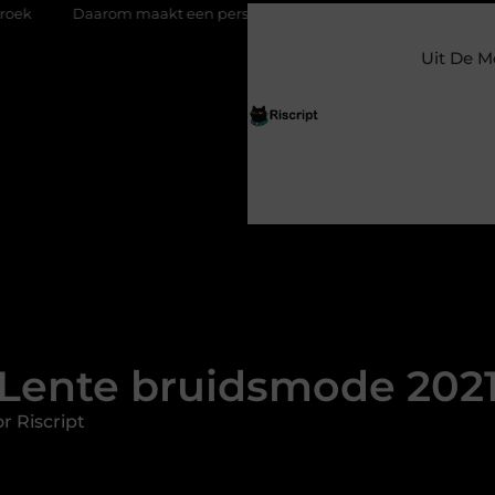
t een persoonlijke kaart ieder moment bijzonder
Glazen schu
Uit De M
Lente bruidsmode 202
r Riscript