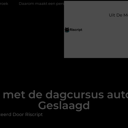
akt een persoonlijke kaart ieder moment bijzonder
Glazen s
Uit De M
 met de dagcursus auto
Geslaagd
eerd Door Riscript