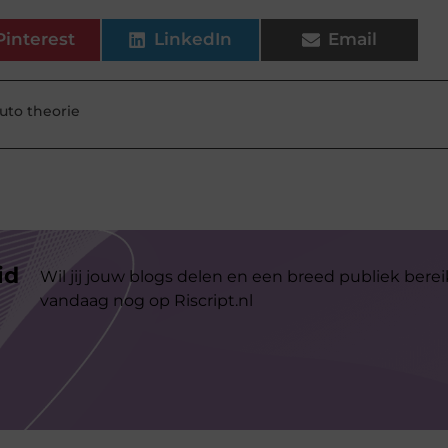
Pinterest
LinkedIn
Email
uto theorie
id
Wil jij jouw blogs delen en een breed publiek berei
vandaag nog op Riscript.nl