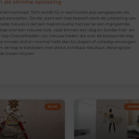
n als slimme oplossing
hal binnenloopt. Toch wordt hij in veel huizen pas aangeppakt als
glad aanvoelen. Zonde, want een trap bepaalt sterk de uitstraling van
 goede nieuws is dat een traprenovatie niet per se een ingrijpende
e trap snel een nieuwe look, vaak binnen een dag en zonder hak- en
trap Overzettreden zijn nieuwe treden die over de bestaande trap
 je minder stof en rommel hebt dan bij slopen of volledig vervangen.
 de trap te bekleden met direct zichtbaar resultaat. Belangrijke
de treden blijven
BLOG
AANBI