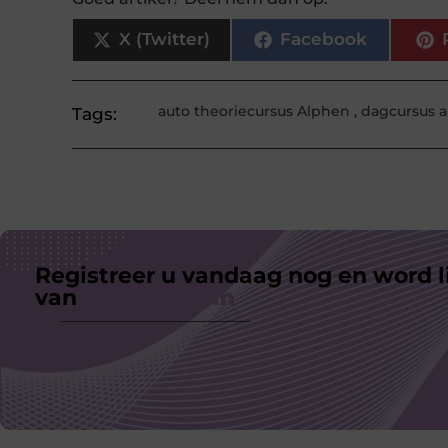
X (Twitter)
Facebook
auto theoriecursus Alphen
,
dagcursus a
Tags:
Registreer u vandaag nog en word l
van
ons platform