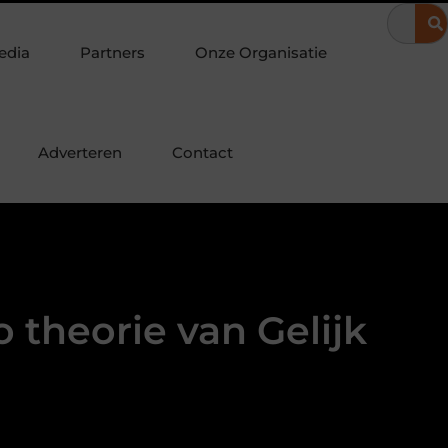
chuifwanden maken je veranda direct bruikbaar
De juiste plek 
edia
Partners
Onze Organisatie
Adverteren
Contact
 theorie van Gelijk