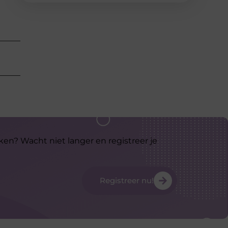
ken? Wacht niet langer en registreer je
Registreer nu!