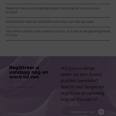
Waarom de juiste bigbag kopen belangrijk is voor jouw
project
Elektrische kachel: stijlvolle warmte voor elk seizoen
Van kille ruimte naar warme cocon: zo haal je de gezelligheid
in huis
Registreer u
Wil jij jouw blogs
vandaag nog en
delen en een breed
word lid van
ons
publiek bereiken?
platform
Wacht niet langer en
registreer je vandaag
nog op Riscript.nl
Registreer nu!