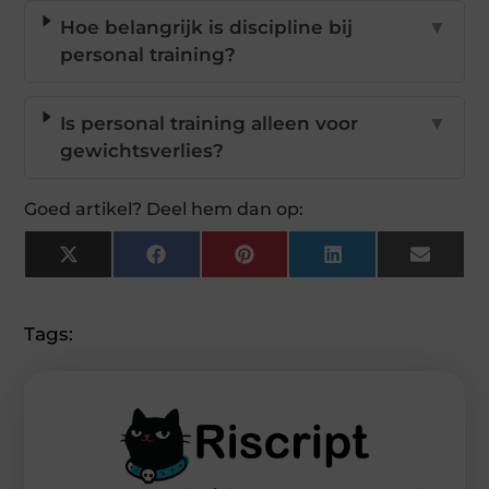
Hoe belangrijk is discipline bij
▼
personal training?
Is personal training alleen voor
▼
gewichtsverlies?
Goed artikel? Deel hem dan op:
X
Facebook
Pinterest
LinkedIn
Email
(Twitter)
Tags: