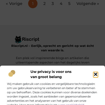
« Vorige
1
2
3
4
5
Volgende »
Riscript.nl – Eerlijk, oprecht en gericht op wat écht
van waarde is.
Een plek vol inspirerende blogs en artikelen die
uiteenlopende aspecten van het dagelijks leven
behandelen.
Uw privacy is voor ons
van groot belang
Onze informatie
Wij maken gebruik van cookies en vergelijkbare technologieën
Kwalitatieve Backlinks: De Sleutel tot Duurzaam SEO-Succes
Manieren om Geld te Verdienen met je Website: Jouw Online Verdienmodel opbouwen
om uw gebruikservaring te verbeteren en beter af te stemmen
op uw behoeften. Deze cookies kunnen voor diverse doeleinden
Bericht categorie
worden ingezet, zoals het aanbieden van gepersonaliseerde
advertenties en het analyseren van het gebruik van onze
website. Voor meer informatie kunt u
ons cookiebeleid