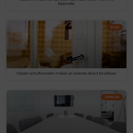
bijzonder
BLOG
Glazen schuifwanden maken je veranda direct bruikbaar
ZAKELIJK