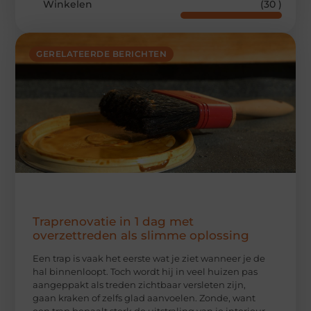
Winkelen
(30 )
GERELATEERDE BERICHTEN
Traprenovatie in 1 dag met
overzettreden als slimme oplossing
Een trap is vaak het eerste wat je ziet wanneer je de
hal binnenloopt. Toch wordt hij in veel huizen pas
aangeppakt als treden zichtbaar versleten zijn,
gaan kraken of zelfs glad aanvoelen. Zonde, want
een trap bepaalt sterk de uitstraling van je interieur