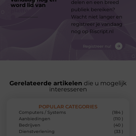
delen en een breed
word lid van
ons
publiek bereiken?
platform
Wacht niet langer en
registreer je vandaag
nog op Riscript.nl
Registreer nu!
Gerelateerde artikelen
die u mogelijk
interesseren
POPULAR CATEGORIES
Computers / Systems
(184 )
Aanbiedingen
(110 )
Bedrijven
(40 )
Dienstverlening
(33 )