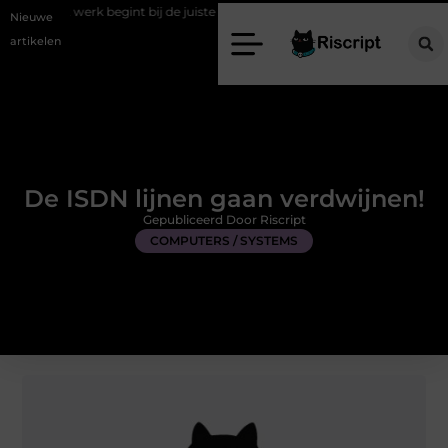
begint bij de juiste stretch werkbroek
Daarom maakt een persoonlijk
Nieuwe
artikelen
De ISDN lijnen gaan verdwijnen!
Gepubliceerd Door Riscript
COMPUTERS / SYSTEMS