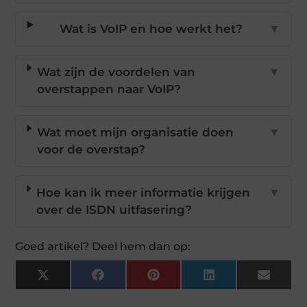
Wat is VoIP en hoe werkt het?
▼
Wat zijn de voordelen van
▼
overstappen naar VoIP?
Wat moet mijn organisatie doen
▼
voor de overstap?
Hoe kan ik meer informatie krijgen
▼
over de ISDN uitfasering?
Goed artikel? Deel hem dan op:
X
Facebook
Pinterest
LinkedIn
Email
(Twitter)