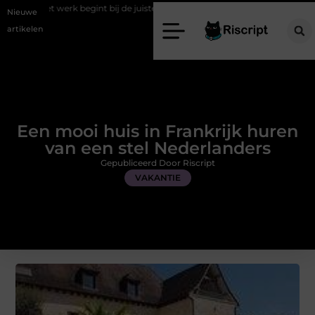
rk begint bij de juiste stretch werkbroek
Daarom maakt een persoonl
Nieuwe
artikelen
Een mooi huis in Frankrijk huren
van een stel Nederlanders
Gepubliceerd Door Riscript
VAKANTIE