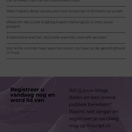
Wat maken deze vacatures voor hovenier in Ermelo zo uniek
Waarom de juiste bigbag kopen belangrijk is voor jouw
project
Elektrische kachel: stijlvolle warmte voor elk seizoen
Van kille ruimte naar warme cocon: zo haal je de gezelligheid
in huis
Registreer u
Wil jij jouw blogs
vandaag nog en
delen en een breed
word lid van
ons
publiek bereiken?
platform
Wacht niet langer en
registreer je vandaag
nog op Riscript.nl