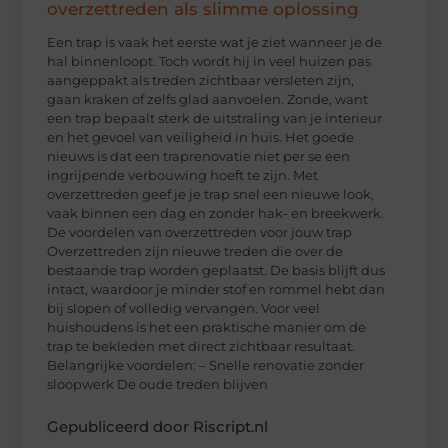
overzettreden als slimme oplossing
Een trap is vaak het eerste wat je ziet wanneer je de
hal binnenloopt. Toch wordt hij in veel huizen pas
aangeppakt als treden zichtbaar versleten zijn,
gaan kraken of zelfs glad aanvoelen. Zonde, want
een trap bepaalt sterk de uitstraling van je interieur
en het gevoel van veiligheid in huis. Het goede
nieuws is dat een traprenovatie niet per se een
ingrijpende verbouwing hoeft te zijn. Met
overzettreden geef je je trap snel een nieuwe look,
vaak binnen een dag en zonder hak- en breekwerk.
De voordelen van overzettreden voor jouw trap
Overzettreden zijn nieuwe treden die over de
bestaande trap worden geplaatst. De basis blijft dus
intact, waardoor je minder stof en rommel hebt dan
bij slopen of volledig vervangen. Voor veel
huishoudens is het een praktische manier om de
trap te bekleden met direct zichtbaar resultaat.
Belangrijke voordelen: – Snelle renovatie zonder
sloopwerk De oude treden blijven
Gepubliceerd door Riscript.nl