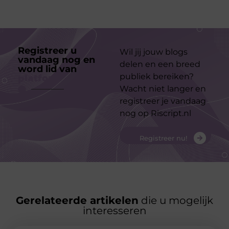
Registreer u
Wil jij jouw blogs
vandaag nog en
delen en een breed
word lid van
ons
publiek bereiken?
platform
Wacht niet langer en
registreer je vandaag
nog op Riscript.nl
Registreer nu!
Gerelateerde artikelen
die u mogelijk
interesseren