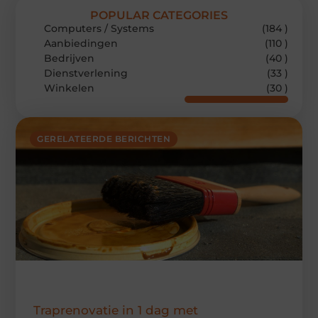
POPULAR CATEGORIES
Computers / Systems
(184 )
Aanbiedingen
(110 )
Bedrijven
(40 )
Dienstverlening
(33 )
Winkelen
(30 )
GERELATEERDE BERICHTEN
Traprenovatie in 1 dag met