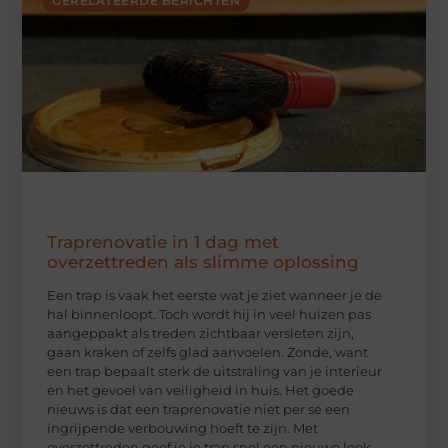
GERELATEERDE BERICHTEN
Traprenovatie in 1 dag met
overzettreden als slimme oplossing
Een trap is vaak het eerste wat je ziet wanneer je de
hal binnenloopt. Toch wordt hij in veel huizen pas
aangeppakt als treden zichtbaar versleten zijn,
gaan kraken of zelfs glad aanvoelen. Zonde, want
een trap bepaalt sterk de uitstraling van je interieur
en het gevoel van veiligheid in huis. Het goede
nieuws is dat een traprenovatie niet per se een
ingrijpende verbouwing hoeft te zijn. Met
overzettreden geef je je trap snel een nieuwe look,