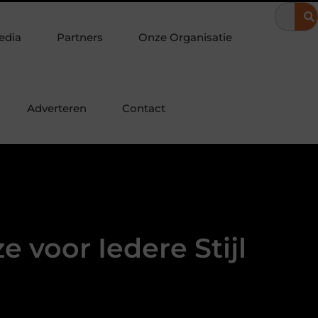
en schuifwanden maken je veranda direct bruikbaar
De juiste p
edia
Partners
Onze Organisatie
Adverteren
Contact
 voor Iedere Stijl