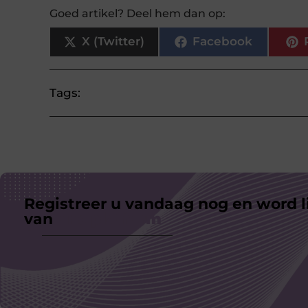
Goed artikel? Deel hem dan op:
X (Twitter)
Facebook
Tags:
Registreer u vandaag nog en word l
van
ons platform