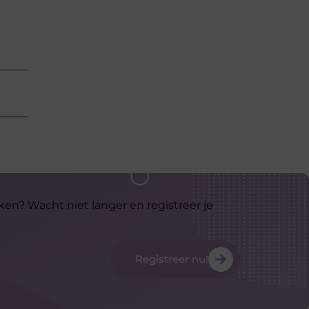
ken? Wacht niet langer en registreer je
Registreer nu!