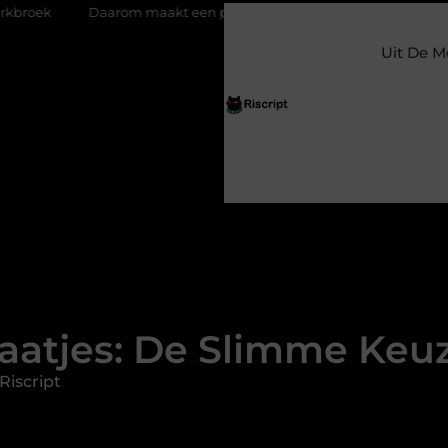
m maakt een persoonlijke kaart ieder moment bijzonder
Glaz
Uit De M
tjes: De Slimme Keuze
Riscript