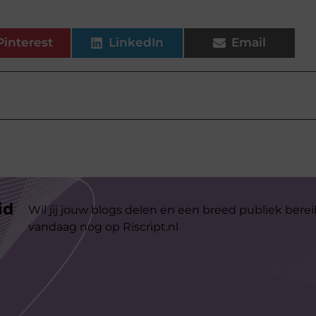
Pinterest
LinkedIn
Email
id
Wil jij jouw blogs delen en een breed publiek berei
vandaag nog op Riscript.nl