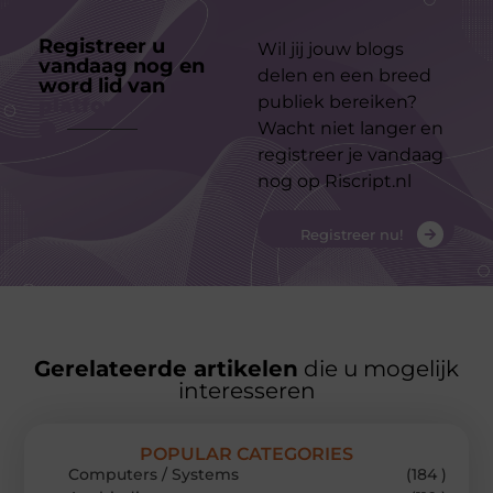
Registreer u
Wil jij jouw blogs
vandaag nog en
delen en een breed
word lid van
ons
publiek bereiken?
platform
Wacht niet langer en
registreer je vandaag
nog op Riscript.nl
Registreer nu!
Gerelateerde artikelen
die u mogelijk
interesseren
POPULAR CATEGORIES
Computers / Systems
(184 )