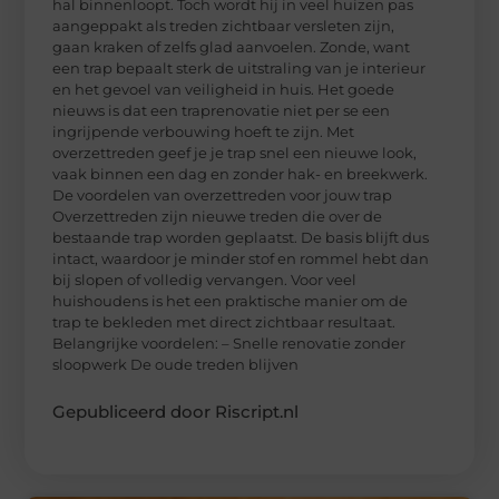
hal binnenloopt. Toch wordt hij in veel huizen pas
aangeppakt als treden zichtbaar versleten zijn,
gaan kraken of zelfs glad aanvoelen. Zonde, want
een trap bepaalt sterk de uitstraling van je interieur
en het gevoel van veiligheid in huis. Het goede
nieuws is dat een traprenovatie niet per se een
ingrijpende verbouwing hoeft te zijn. Met
overzettreden geef je je trap snel een nieuwe look,
vaak binnen een dag en zonder hak- en breekwerk.
De voordelen van overzettreden voor jouw trap
Overzettreden zijn nieuwe treden die over de
bestaande trap worden geplaatst. De basis blijft dus
intact, waardoor je minder stof en rommel hebt dan
bij slopen of volledig vervangen. Voor veel
huishoudens is het een praktische manier om de
trap te bekleden met direct zichtbaar resultaat.
Belangrijke voordelen: – Snelle renovatie zonder
sloopwerk De oude treden blijven
Gepubliceerd door Riscript.nl