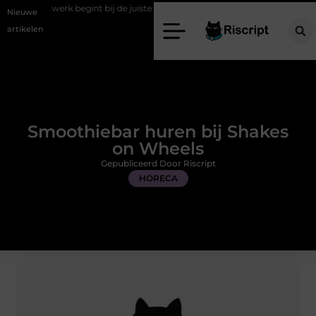
begint bij de juiste stretch werkbroek
Daarom maakt een persoonlijk
Nieuwe
artikelen
Smoothiebar huren bij Shakes
on Wheels
Gepubliceerd Door Riscript
HORECA