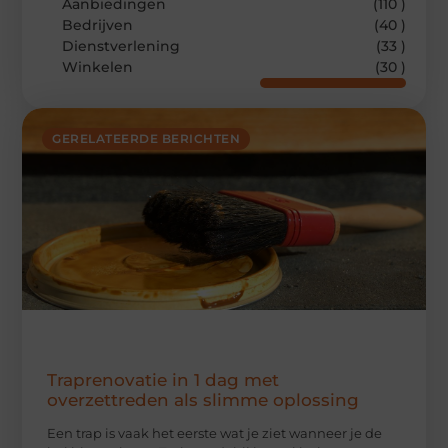
Aanbiedingen
(110 )
Bedrijven
(40 )
Dienstverlening
(33 )
Winkelen
(30 )
GERELATEERDE BERICHTEN
Traprenovatie in 1 dag met
overzettreden als slimme oplossing
Een trap is vaak het eerste wat je ziet wanneer je de