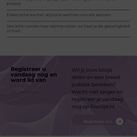
project
Elektrische kachel: stijlvolle warmte voor elk seizoen
Van kille ruimte naar warme cocon: zo haal je de gezelligheid
in huis
Registreer u
Wil jij jouw blogs
vandaag nog en
delen en een breed
word lid van
ons
publiek bereiken?
platform
Wacht niet langer en
registreer je vandaag
nog op Riscript.nl
Registreer nu!