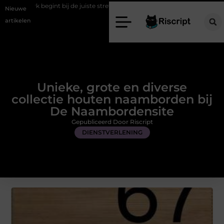
bij de juiste stretch werkbroek
Daarom maakt een persoonlijke kaar
Nieuwe
artikelen
Unieke, grote en diverse
collectie houten naamborden bij
De Naambordensite
Gepubliceerd Door Riscript
DIENSTVERLENING