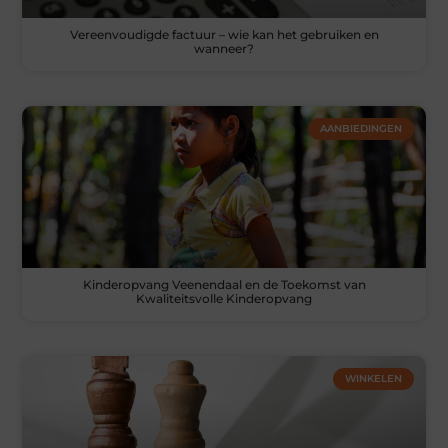
Vereenvoudigde factuur – wie kan het gebruiken en
wanneer?
AANBIEDINGEN
Kinderopvang Veenendaal en de Toekomst van
Kwaliteitsvolle Kinderopvang
WINKELEN