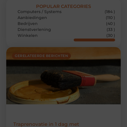
POPULAR CATEGORIES
Computers / Systems
(184 )
Aanbiedingen
(110 )
Bedrijven
(40 )
Dienstverlening
(33 )
Winkelen
(30 )
GERELATEERDE BERICHTEN
Traprenovatie in 1 dag met