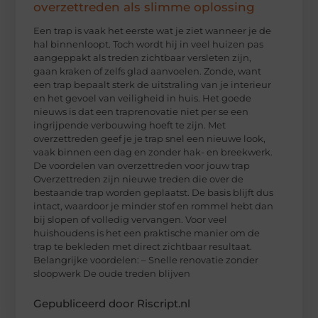
overzettreden als slimme oplossing
Een trap is vaak het eerste wat je ziet wanneer je de
hal binnenloopt. Toch wordt hij in veel huizen pas
aangeppakt als treden zichtbaar versleten zijn,
gaan kraken of zelfs glad aanvoelen. Zonde, want
een trap bepaalt sterk de uitstraling van je interieur
en het gevoel van veiligheid in huis. Het goede
nieuws is dat een traprenovatie niet per se een
ingrijpende verbouwing hoeft te zijn. Met
overzettreden geef je je trap snel een nieuwe look,
vaak binnen een dag en zonder hak- en breekwerk.
De voordelen van overzettreden voor jouw trap
Overzettreden zijn nieuwe treden die over de
bestaande trap worden geplaatst. De basis blijft dus
intact, waardoor je minder stof en rommel hebt dan
bij slopen of volledig vervangen. Voor veel
huishoudens is het een praktische manier om de
trap te bekleden met direct zichtbaar resultaat.
Belangrijke voordelen: – Snelle renovatie zonder
sloopwerk De oude treden blijven
Gepubliceerd door Riscript.nl