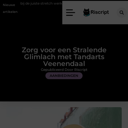
te stretch werkbroek
Daarom maakt een persoonlijke kaart ieder mom
Nieuwe
artikelen
Zorg voor een Stralende
Glimlach met Tandarts
Veenendaal
Gepubliceerd Door Riscript
AANBIEDINGEN