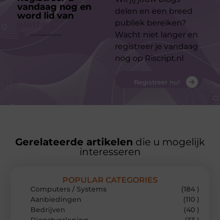
vandaag nog en
delen en een breed
word lid van
ons
publiek bereiken?
platform
Wacht niet langer en
registreer je vandaag
nog op Riscript.nl
Registreer nu!
Gerelateerde artikelen
die u mogelijk
interesseren
POPULAR CATEGORIES
Computers / Systems
(184 )
Aanbiedingen
(110 )
Bedrijven
(40 )