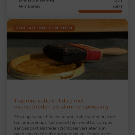
Dienstverlening
(33 )
Winkelen
(30 )
GERELATEERDE BERICHTEN
Traprenovatie in 1 dag met
overzettreden als slimme oplossing
Een trap is vaak het eerste wat je ziet wanneer je de
hal binnenloopt. Toch wordt hij in veel huizen pas
aangeppakt als treden zichtbaar versleten zijn,
gaan kraken of zelfs glad aanvoelen. Zonde, want