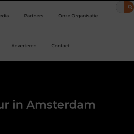
chuifwanden maken je veranda direct bruikbaar
De juiste plek 
edia
Partners
Onze Organisatie
Adverteren
Contact
uur in Amsterdam