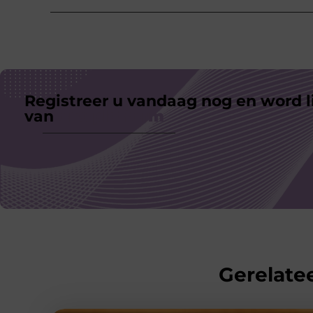
Registreer u vandaag nog en word l
van
ons platform
Gerelatee