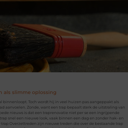
n als slimme oplossing
hal binnenloopt. Toch wordt hij in veel huizen pas aangeppakt als
glad aanvoelen. Zonde, want een trap bepaalt sterk de uitstraling van
 goede nieuws is dat een traprenovatie niet per se een ingrijpende
e trap snel een nieuwe look, vaak binnen een dag en zonder hak- en
trap Overzettreden zijn nieuwe treden die over de bestaande trap