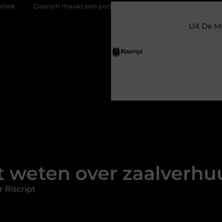
aakt een persoonlijke kaart ieder moment bijzonder
Glazen s
Uit De M
t weten over zaalverh
 Riscript