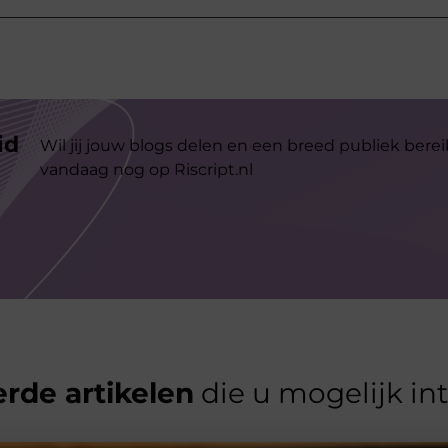
id
Wil jij jouw blogs delen en een breed publiek berei
vandaag nog op Riscript.nl
rde artikelen
die u mogelijk in