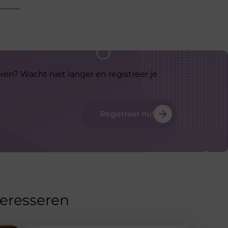
ken? Wacht niet langer en registreer je
Registreer nu!
teresseren