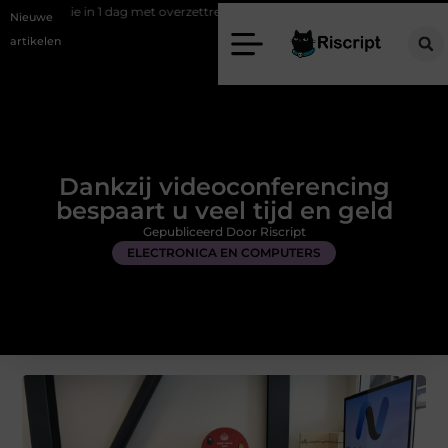
 dag met overzettreden als slimme oplossing
Meer bewegingsvrijheid o
Nieuwe
artikelen
Dankzij videoconferencing
bespaart u veel tijd en geld
Gepubliceerd Door Riscript
ELECTRONICA EN COMPUTERS