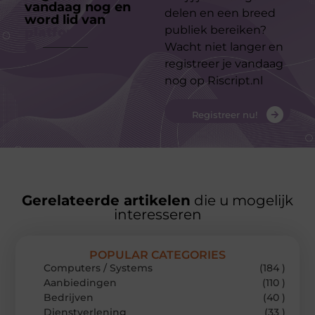
vandaag nog en
delen en een breed
word lid van
ons
publiek bereiken?
platform
Wacht niet langer en
registreer je vandaag
nog op Riscript.nl
Registreer nu!
Gerelateerde artikelen
die u mogelijk
interesseren
POPULAR CATEGORIES
Computers / Systems
(184 )
Aanbiedingen
(110 )
Bedrijven
(40 )
Dienstverlening
(33 )