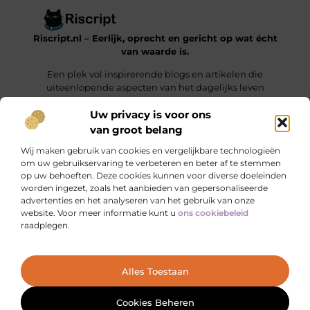
Riscript.nl – Eerlijk, oprecht en gericht op wat écht
van waarde is.
Een plek vol inspirerende blogs en artikelen die
uiteenlopende aspecten van het dagelijks leven
behandelen.
Uw privacy is voor ons
van groot belang
Onze informatie
Wij maken gebruik van cookies en vergelijkbare technologieën
Kwalitatieve Backlinks: De Sleutel tot Duurzaam SEO-Succes
Manieren om Geld te Verdienen met je Website: Jouw Online Verdienmodel opbouwen
om uw gebruikservaring te verbeteren en beter af te stemmen
op uw behoeften. Deze cookies kunnen voor diverse doeleinden
Bericht categorie
worden ingezet, zoals het aanbieden van gepersonaliseerde
advertenties en het analyseren van het gebruik van onze
website. Voor meer informatie kunt u
ons cookiebeleid
raadplegen.
Ga Naar Bo
Alles Toestaan
Website index
Cookiebeleid (EU)
@2025 www.riscript.nl. All Right Reserved.
Cookies Beheren