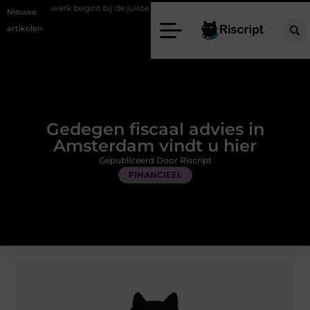
begint bij de juiste stretch werkbroek
Daarom maakt een persoonlijk
Nieuwe
artikelen
Gedegen fiscaal advies in
Amsterdam vindt u hier
Gepubliceerd Door Riscript
FINANCIEEL