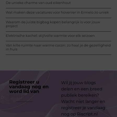
De unieke charme van oud eikenhout
Wat maken deze vacatures voor hovenier in Ermelo zo uniek
Waarom de juiste bigbag kopen belangrijk is voor jouw
project
Elektrische kachel: stijlvolle warmte voor elk seizoen
Van kille ruimte naar warme cocon: zo haal je de gezelligheid
in huis
Registreer u
Wil jij jouw blogs
vandaag nog en
delen en een breed
word lid van
ons
publiek bereiken?
platform
Wacht niet langer en
registreer je vandaag
nog op Riscript.nl