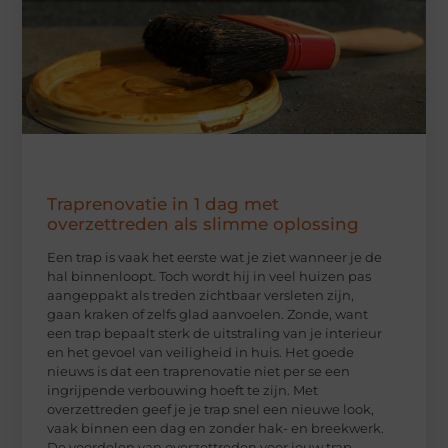
Traprenovatie in 1 dag met
overzettreden als slimme oplossing
Een trap is vaak het eerste wat je ziet wanneer je de
hal binnenloopt. Toch wordt hij in veel huizen pas
aangeppakt als treden zichtbaar versleten zijn,
gaan kraken of zelfs glad aanvoelen. Zonde, want
een trap bepaalt sterk de uitstraling van je interieur
en het gevoel van veiligheid in huis. Het goede
nieuws is dat een traprenovatie niet per se een
ingrijpende verbouwing hoeft te zijn. Met
overzettreden geef je je trap snel een nieuwe look,
vaak binnen een dag en zonder hak- en breekwerk.
De voordelen van overzettreden voor jouw trap