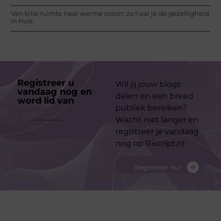
Van kille ruimte naar warme cocon: zo haal je de gezelligheid
in huis
Registreer u
Wil jij jouw blogs
vandaag nog en
delen en een breed
word lid van
ons
publiek bereiken?
platform
Wacht niet langer en
registreer je vandaag
nog op Riscript.nl
Registreer nu!