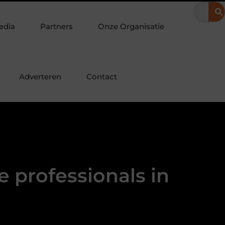
schuifwanden maken je veranda direct bruikbaar
De juiste plek
edia
Partners
Onze Organisatie
Adverteren
Contact
e professionals in