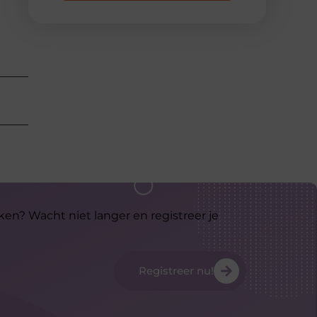
ken? Wacht niet langer en registreer je
Registreer nu!