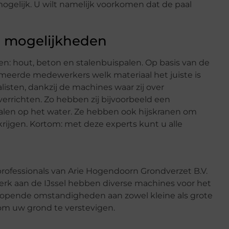
 mogelijk. U wilt namelijk voorkomen dat de paal
rse mogelijkheden
en: hout, beton en stalenbuispalen. Op basis van de
omeerde medewerkers welk materiaal het juiste is
isten, dankzij de machines waar zij over
rrichten. Zo hebben zij bijvoorbeeld een
 palen op het water. Ze hebben ook hijskranen om
krijgen. Kortom: met deze experts kunt u alle
ofessionals van Arie Hogendoorn Grondverzet B.V.
kerk aan de IJssel hebben diverse machines voor het
nlopende omstandigheden aan zowel kleine als grote
 om uw grond te verstevigen.