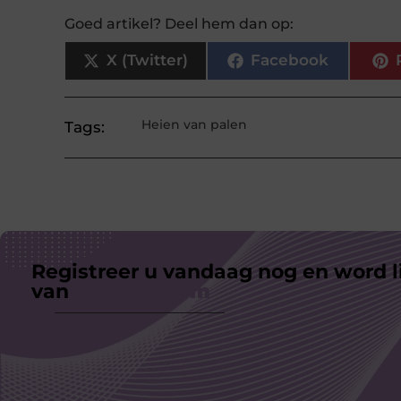
Goed artikel? Deel hem dan op:
X (Twitter)
Facebook
Heien van palen
Tags:
Registreer u vandaag nog en word l
van
ons platform