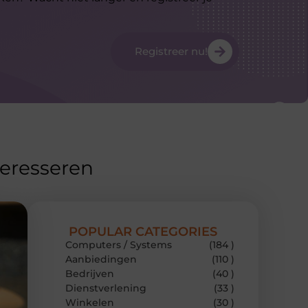
Registreer nu!
teresseren
POPULAR CATEGORIES
Computers / Systems
(184 )
Aanbiedingen
(110 )
Bedrijven
(40 )
Dienstverlening
(33 )
Winkelen
(30 )