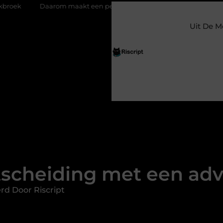
 maakt een persoonlijke kaart ieder moment bijzonder
Glaze
Uit De M
tscheiding met een ad
rd Door Riscript