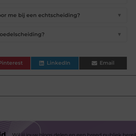
or me bij een echtscheiding?
▼
boedelscheiding?
▼
Pinterest
LinkedIn
Email
id
Wil jij jouw blogs delen en een breed publiek berei