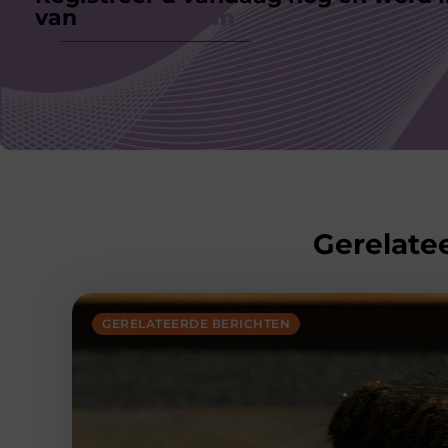
van
ons platform
Gerelatee
GERELATEERDE BERICHTEN