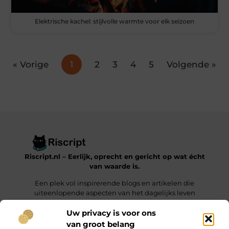
Elektrische kachel: stijlvolle warmte voor elk seizoen
« Vorige
1
2
3
4
5
Volgende »
Riscript.nl – Eerlijk, oprecht en gericht op wat écht
van waarde is.
Een plek vol inspirerende blogs en artikelen die
uiteenlopende aspecten van het dagelijks leven
behandelen.
Uw privacy is voor ons
van groot belang
Onze informatie