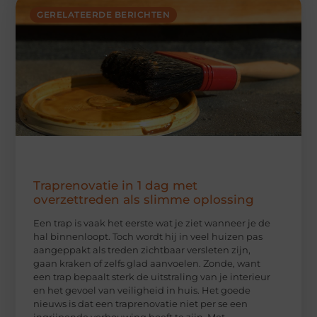
GERELATEERDE BERICHTEN
Traprenovatie in 1 dag met
overzettreden als slimme oplossing
Een trap is vaak het eerste wat je ziet wanneer je de
hal binnenloopt. Toch wordt hij in veel huizen pas
aangeppakt als treden zichtbaar versleten zijn,
gaan kraken of zelfs glad aanvoelen. Zonde, want
een trap bepaalt sterk de uitstraling van je interieur
en het gevoel van veiligheid in huis. Het goede
nieuws is dat een traprenovatie niet per se een
ingrijpende verbouwing hoeft te zijn. Met