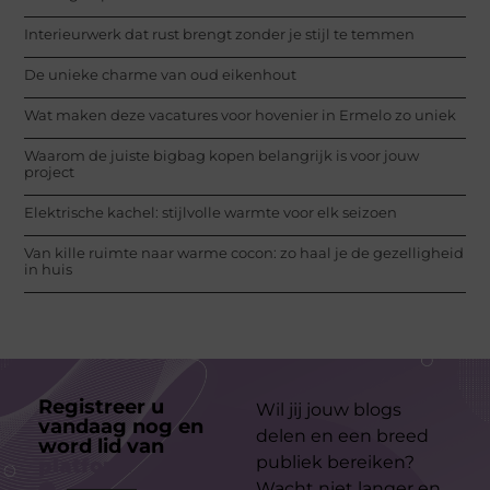
Interieurwerk dat rust brengt zonder je stijl te temmen
De unieke charme van oud eikenhout
Wat maken deze vacatures voor hovenier in Ermelo zo uniek
Waarom de juiste bigbag kopen belangrijk is voor jouw
project
Elektrische kachel: stijlvolle warmte voor elk seizoen
Van kille ruimte naar warme cocon: zo haal je de gezelligheid
in huis
Registreer u
Wil jij jouw blogs
vandaag nog en
delen en een breed
word lid van
ons
publiek bereiken?
platform
Wacht niet langer en