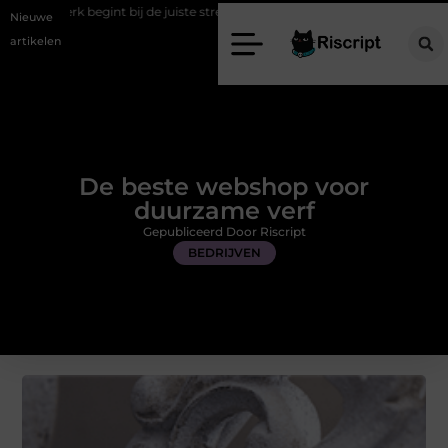
t bij de juiste stretch werkbroek
Daarom maakt een persoonlijke ka
Nieuwe
artikelen
De beste webshop voor
duurzame verf
Gepubliceerd Door Riscript
BEDRIJVEN