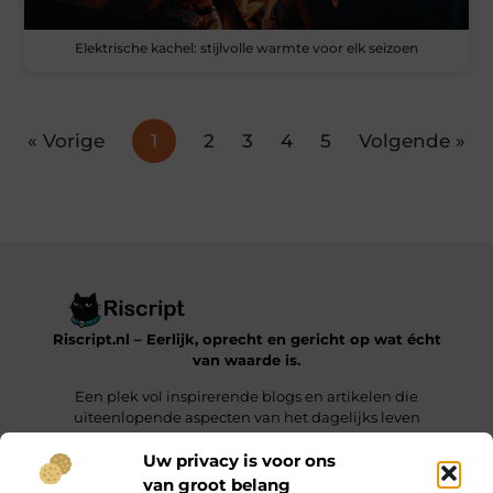
Elektrische kachel: stijlvolle warmte voor elk seizoen
« Vorige
1
2
3
4
5
Volgende »
Riscript.nl – Eerlijk, oprecht en gericht op wat écht
van waarde is.
Een plek vol inspirerende blogs en artikelen die
uiteenlopende aspecten van het dagelijks leven
behandelen.
Uw privacy is voor ons
van groot belang
Onze informatie