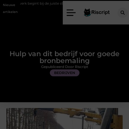
int bij de juiste stretch werkbroek
Daarom maakt een persoonlijke 
Nieuwe
artikelen
Hulp van dit bedrijf voor goede
bronbemaling
Gepubliceerd Door Riscript
BEDRIJVEN