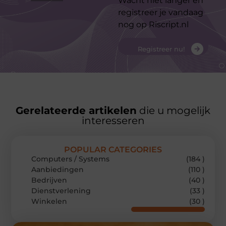
Wacht niet langer en
registreer je vandaag
nog op Riscript.nl
Registreer nu!
Gerelateerde artikelen
die u mogelijk
interesseren
POPULAR CATEGORIES
Computers / Systems
(184 )
Aanbiedingen
(110 )
Bedrijven
(40 )
Dienstverlening
(33 )
Winkelen
(30 )