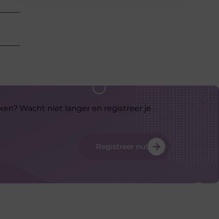
ken? Wacht niet langer en registreer je
Registreer nu!