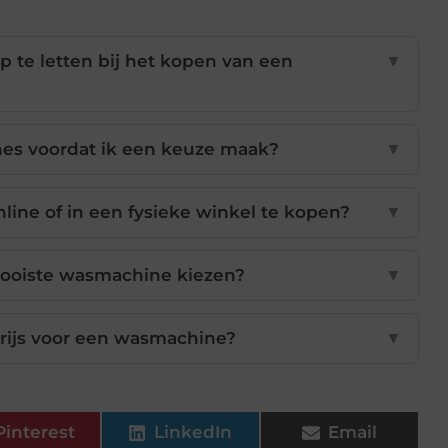
p te letten bij het kopen van een
▼
nes voordat ik een keuze maak?
▼
ine of in een fysieke winkel te kopen?
▼
 mooiste wasmachine kiezen?
▼
prijs voor een wasmachine?
▼
Pinterest
LinkedIn
Email