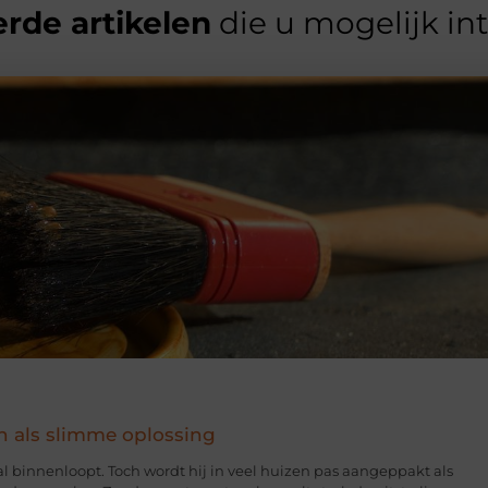
rde artikelen
die u mogelijk in
n als slimme oplossing
hal binnenloopt. Toch wordt hij in veel huizen pas aangeppakt als