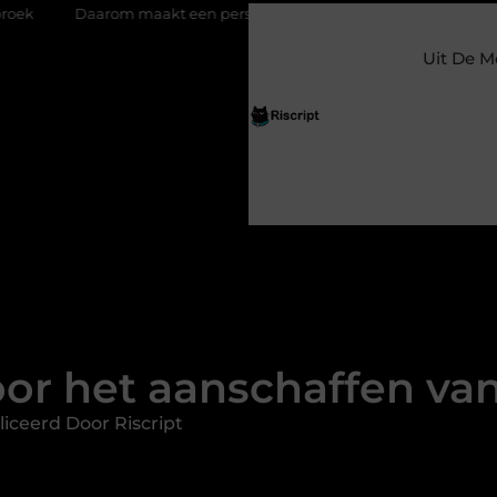
maakt een persoonlijke kaart ieder moment bijzonder
Glazen
Uit De M
voor het aanschaffen v
iceerd Door Riscript