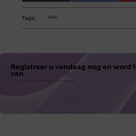
Was
Tags:
Registreer u vandaag nog en word l
van
ons platform