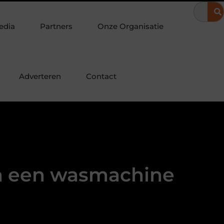
 schuifwanden maken je veranda direct bruikbaar
De juiste ple
edia
Partners
Onze Organisatie
Adverteren
Contact
an een wasmachine