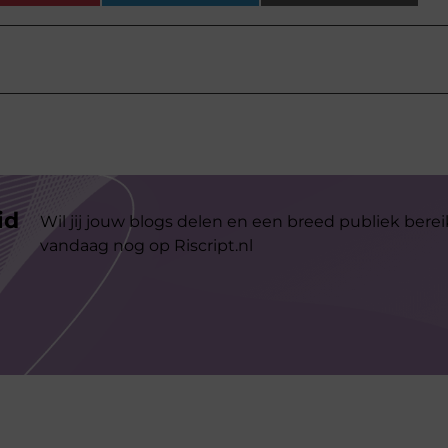
id
Wil jij jouw blogs delen en een breed publiek berei
vandaag nog op Riscript.nl