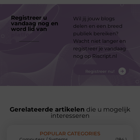
Registreer u
Wil jij jouw blogs
vandaag nog en
delen en een breed
word lid van
ons
publiek bereiken?
platform
Wacht niet langer en
registreer je vandaag
nog op Riscript.nl
Registreer nu!
Gerelateerde artikelen
die u mogelijk
interesseren
POPULAR CATEGORIES
Computers / Systems
(184 )