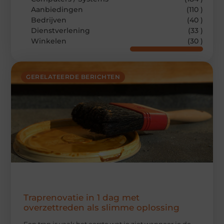
Aanbiedingen
(110 )
Bedrijven
(40 )
Dienstverlening
(33 )
Winkelen
(30 )
GERELATEERDE BERICHTEN
Traprenovatie in 1 dag met
overzettreden als slimme oplossing
Een trap is vaak het eerste wat je ziet wanneer je de