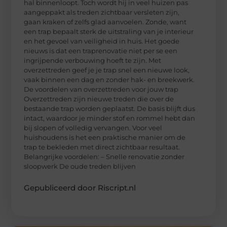
hal binnenloopt. Toch wordt hij in veel huizen pas
aangeppakt als treden zichtbaar versleten zijn,
gaan kraken of zelfs glad aanvoelen. Zonde, want
een trap bepaalt sterk de uitstraling van je interieur
en het gevoel van veiligheid in huis. Het goede
nieuws is dat een traprenovatie niet per se een
ingrijpende verbouwing hoeft te zijn. Met
overzettreden geef je je trap snel een nieuwe look,
vaak binnen een dag en zonder hak- en breekwerk.
De voordelen van overzettreden voor jouw trap
Overzettreden zijn nieuwe treden die over de
bestaande trap worden geplaatst. De basis blijft dus
intact, waardoor je minder stof en rommel hebt dan
bij slopen of volledig vervangen. Voor veel
huishoudens is het een praktische manier om de
trap te bekleden met direct zichtbaar resultaat.
Belangrijke voordelen: – Snelle renovatie zonder
sloopwerk De oude treden blijven
Gepubliceerd door Riscript.nl