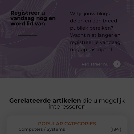
Registreer u
Wil jij jouw blogs
vandaag nog en
delen en een breed
word lid van
ons
publiek bereiken?
platform
Wacht niet langer en
registreer je vandaag
nog op Riscript.nl
Registreer nu!
Gerelateerde artikelen
die u mogelijk
interesseren
POPULAR CATEGORIES
Computers / Systems
(184 )