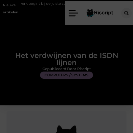
gint bij de juiste stretch werkbroek
Daarom maakt een persoonlijke 
Nieuwe
artikelen
Het verdwijnen van de ISDN
lijnen
Gepubliceerd Door Riscript
COMPUTERS / SYSTEMS