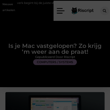
nt bij de juiste stretch werkbroek
Daarom maakt een persoonlijke k
Nieuwe
artikelen
Is je Mac vastgelopen? Zo krijg
‘m weer aan de praat!
Gepubliceerd Door Riscript
COMPUTERS / SYSTEMS