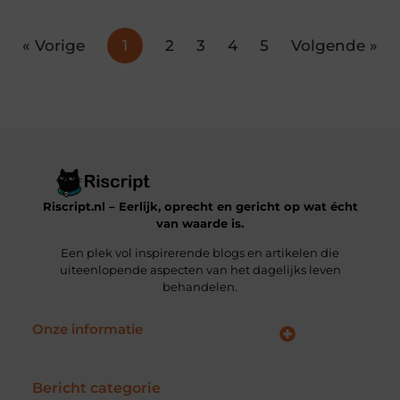
« Vorige
1
2
3
4
5
Volgende »
Riscript.nl – Eerlijk, oprecht en gericht op wat écht
van waarde is.
Een plek vol inspirerende blogs en artikelen die
uiteenlopende aspecten van het dagelijks leven
behandelen.
Onze informatie
Kwalitatieve Backlinks: De Sleutel tot Duurzaam SEO-Succes
Manieren om Geld te Verdienen met je Website: Jouw Online Verdienmodel opbouwen
Bericht categorie