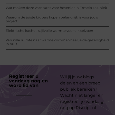
Wat maken deze vacatures voor hovenier in Ermelo zo uniek
Waarom de juiste bigbag kopen belangrijk is voor jouw
project
Elektrische kachel: stijlvolle warmte voor elk seizoen
Van kille ruimte naar warme cocon: zo haal je de gezelligheid
in huis
Registreer u
Wil jij jouw blogs
vandaag nog en
delen en een breed
word lid van
ons
publiek bereiken?
platform
Wacht niet langer en
registreer je vandaag
nog op Riscript.nl