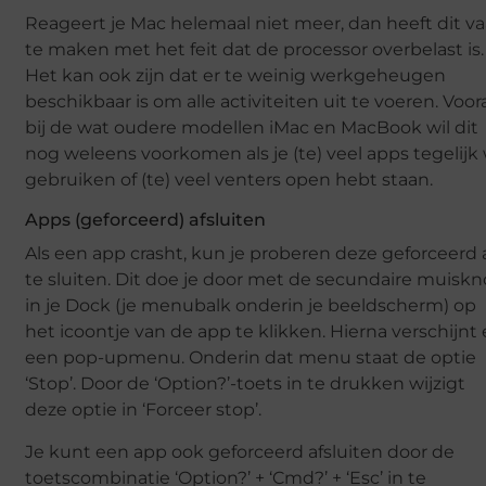
Reageert je Mac helemaal niet meer, dan heeft dit v
te maken met het feit dat de processor overbelast is.
Het kan ook zijn dat er te weinig werkgeheugen
beschikbaar is om alle activiteiten uit te voeren. Voor
bij de wat oudere modellen iMac en MacBook wil dit
nog weleens voorkomen als je (te) veel apps tegelijk 
gebruiken of (te) veel venters open hebt staan.
Apps (geforceerd) afsluiten
Als een app crasht, kun je proberen deze geforceerd 
te sluiten. Dit doe je door met de secundaire muisk
in je Dock (je menubalk onderin je beeldscherm) op
het icoontje van de app te klikken. Hierna verschijnt 
een pop-upmenu. Onderin dat menu staat de optie
‘Stop’. Door de ‘Option?’-toets in te drukken wijzigt
deze optie in ‘Forceer stop’.
Je kunt een app ook geforceerd afsluiten door de
toetscombinatie ‘Option?’ + ‘Cmd?’ + ‘Esc’ in te