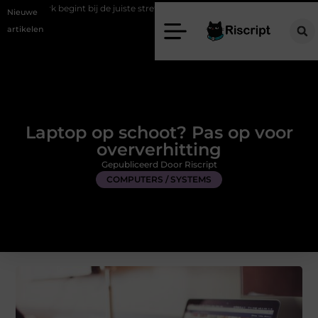
bij de juiste stretch werkbroek
Daarom maakt een persoonlijke kaar
Nieuwe
artikelen
Laptop op schoot? Pas op voor
oververhitting
Gepubliceerd Door Riscript
COMPUTERS / SYSTEMS