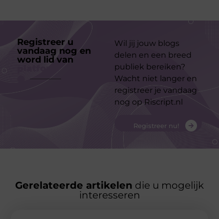
Registreer u
Wil jij jouw blogs
vandaag nog en
delen en een breed
word lid van
ons
publiek bereiken?
platform
Wacht niet langer en
registreer je vandaag
nog op Riscript.nl
Registreer nu!
Gerelateerde artikelen
die u mogelijk
interesseren