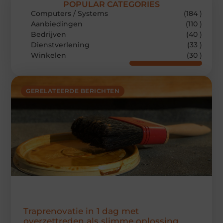
POPULAR CATEGORIES
Computers / Systems
(184 )
Aanbiedingen
(110 )
Bedrijven
(40 )
Dienstverlening
(33 )
Winkelen
(30 )
GERELATEERDE BERICHTEN
Traprenovatie in 1 dag met
overzettreden als slimme oplossing