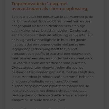
Traprenovatie in 1 dag met
overzettreden als slimme oplossing
Een trap is vaak het eerste wat je ziet wanneer je de
hal binnenloopt. Toch wordt hij in veel huizen pas
aangeppakt als treden zichtbaar versleten zijn,
gaan kraken of zelfs glad aanvoelen. Zonde, want
een trap bepaalt sterk de uitstraling van je interieur
en het gevoel van veiligheid in huis. Het goede
nieuws is dat een traprenovatie niet per se een
ingrijpende verbouwing hoeft te zijn. Met
overzettreden geef je je trap snel een nieuwe look,
vaak binnen een dag en zonder hak- en breekwerk.
De voordelen van overzettreden voor jouw trap
Overzettreden zijn nieuwe treden die over de
bestaande trap worden geplaatst. De basis blijft dus
intact, waardoor je minder stof en rommel hebt dan
bij slopen of volledig vervangen. Voor veel
huishoudens is het een praktische manier om de
trap te bekleden met direct zichtbaar resultaat.
Belangrijke voordelen: – Snelle renovatie zonder
sloopwerk De oude treden blijven