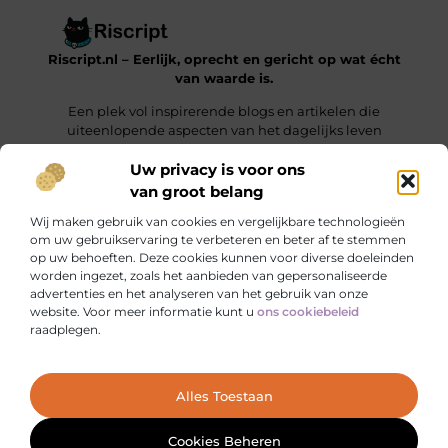
Riscript.nl – Eerlijk, oprecht en gericht op wat écht
van waarde is.
Een plek vol inspirerende blogs en artikelen die
uiteenlopende aspecten van het dagelijks leven
behandelen.
Uw privacy is voor ons
van groot belang
Onze informatie
Wij maken gebruik van cookies en vergelijkbare technologieën
Kwalitatieve Backlinks: De Sleutel tot Duurzaam SEO-Succes
Manieren om Geld te Verdienen met je Website: Jouw Online Verdienmodel opbouwen
om uw gebruikservaring te verbeteren en beter af te stemmen
op uw behoeften. Deze cookies kunnen voor diverse doeleinden
Bericht categorie
worden ingezet, zoals het aanbieden van gepersonaliseerde
advertenties en het analyseren van het gebruik van onze
website. Voor meer informatie kunt u
ons cookiebeleid
raadplegen.
Ga Naar Bo
Alles Toestaan
Website index
Cookiebeleid (EU)
@2025 www.riscript.nl. All Right Reserved.
Cookies Beheren