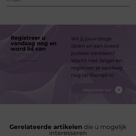
Registreer u
Wil jij jouw blogs
vandaag nog en
delen en een breed
word lid van
ons
publiek bereiken?
platform
Wacht niet langer en
registreer je vandaag
nog op Riscript.nl
Registreer nu!
Gerelateerde artikelen
die u mogelijk
interesseren