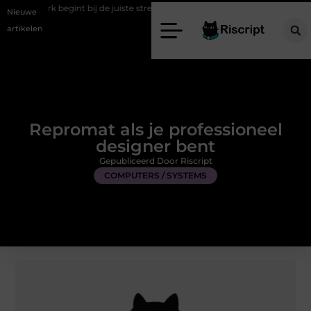
nt bij de juiste stretch werkbroek
Daarom maakt een persoonlijke ka
Nieuwe
artikelen
Repromat als je professioneel
designer bent
Gepubliceerd Door Riscript
COMPUTERS / SYSTEMS