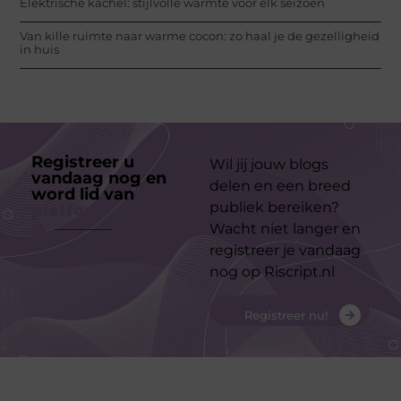
Elektrische kachel: stijlvolle warmte voor elk seizoen
Van kille ruimte naar warme cocon: zo haal je de gezelligheid
in huis
Registreer u
Wil jij jouw blogs
vandaag nog en
delen en een breed
word lid van
ons
publiek bereiken?
platform
Wacht niet langer en
registreer je vandaag
nog op Riscript.nl
Registreer nu!