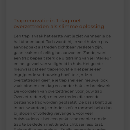
Traprenovatie in 1 dag met
overzettreden als slimme oplossing
Een trap is vaak het eerste wat je ziet wanneer je de
hal binnenloopt. Toch wordt hij in veel huizen pas
aangeppakt als treden zichtbaar versleten zijn,
gaan kraken of zelfs glad aanvoelen. Zonde, want
een trap bepaalt sterk de uitstraling van je interieur
en het gevoel van veiligheid in huis. Het goede
nieuws is dat een traprenovatie niet per se een
ingrijpende verbouwing hoeft te zijn. Met
overzettreden geef je je trap snel een nieuwe look,
vaak binnen een dag en zonder hak- en breekwerk.
De voordelen van overzettreden voor jouw trap
Overzettreden zijn nieuwe treden die over de
bestaande trap worden geplaatst. De basis blijft dus
intact, waardoor je minder stof en rommel hebt dan
bij slopen of volledig vervangen. Voor veel
huishoudens is het een praktische manier om de
trap te bekleden met direct zichtbaar resultaat.
Belangrijke voordelen: – Snelle renovatie zonder