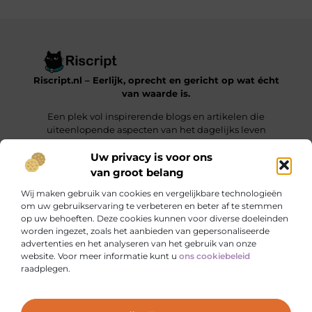
Riscript.nl – Eerlijk, oprecht en gericht op wat écht
van waarde is.
Een plek vol inspirerende blogs en artikelen die
uiteenlopende aspecten van het dagelijks leven
behandelen.
Uw privacy is voor ons
van groot belang
Onze informatie
Wij maken gebruik van cookies en vergelijkbare technologieën
Kwalitatieve Backlinks: De Sleutel tot Duurzaam SEO-Succes
Manieren om Geld te Verdienen met je Website: Jouw Online Verdienmodel opbouwen
om uw gebruikservaring te verbeteren en beter af te stemmen
op uw behoeften. Deze cookies kunnen voor diverse doeleinden
Bericht categorie
worden ingezet, zoals het aanbieden van gepersonaliseerde
advertenties en het analyseren van het gebruik van onze
website. Voor meer informatie kunt u
ons cookiebeleid
raadplegen.
Ga Naar Bo