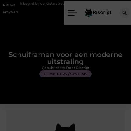
 bij de juiste stretch werkbroek
Daarom maakt een persoonlijke kaa
Nieuwe
artikelen
Schuiframen voor een moderne
uitstraling
Gepubliceerd Door Riscript
COMPUTERS / SYSTEMS