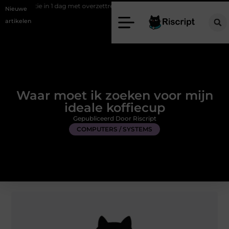
 1 dag met overzettreden als slimme oplossing
Meer bewegingsvrijheid
Nieuwe
artikelen
Waar moet ik zoeken voor mijn
ideale koffiecup
Gepubliceerd Door Riscript
COMPUTERS / SYSTEMS