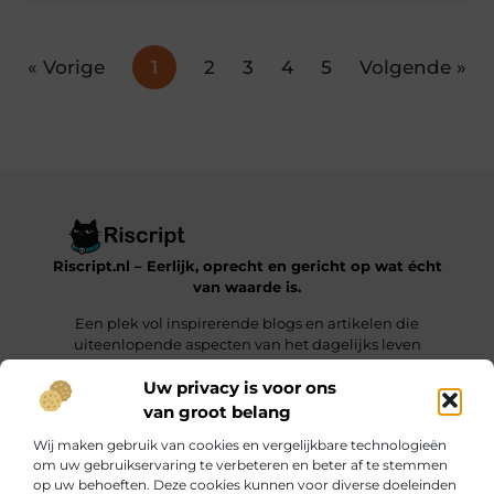
« Vorige
1
2
3
4
5
Volgende »
Riscript.nl – Eerlijk, oprecht en gericht op wat écht
van waarde is.
Een plek vol inspirerende blogs en artikelen die
uiteenlopende aspecten van het dagelijks leven
behandelen.
Uw privacy is voor ons
van groot belang
Onze informatie
Wij maken gebruik van cookies en vergelijkbare technologieën
Kwalitatieve Backlinks: De Sleutel tot Duurzaam SEO-Succes
Manieren om Geld te Verdienen met je Website: Jouw Online Verdienmodel opbouwen
om uw gebruikservaring te verbeteren en beter af te stemmen
op uw behoeften. Deze cookies kunnen voor diverse doeleinden
Bericht categorie