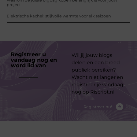
project
Elektrische kachel: stijlvolle warmte voor elk seizoen
Registreer u
Wil jij jouw blogs
vandaag nog en
delen en een breed
word lid van
ons
publiek bereiken?
platform
Wacht niet langer en
registreer je vandaag
nog op Riscript.nl
Registreer nu!