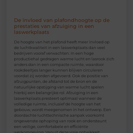
De invloed van plafondhoogte op de
prestaties van afzuiging in een
laswerkplaats
De hoogte van het plafond heeft meer invloed op
de luchtkwaliteit in een laswerkplaats dan veel
bedrijven vooraf verwachten. In een hoge
productiehal gedragen warme lucht en lasrook zich
anders dan in een compacte ruimte, waardoor
rookdeeltjes langer kunnen blijven circuleren
voordat zij worden afgevoerd. Ook de positie van
afzuigpunten, de afstand tot de bron en de
natuurlijke opstijging van warme lucht spelen
hierbij een belangrijke rol. Afzuiging in een
laswerkplaats presteert optimaal wanneer de
volledige ruimte, inclusief de hoogte van het
gebouw, wordt meegenomen in het ontwerp. Een
doordachte luchttechnische aanpak voorkomt
ongewenste ophoping van rook en ondersteunt
een veilige, comfortabele en efficiënte
werkomgeving. Vanuit deze visie ontwikkelt